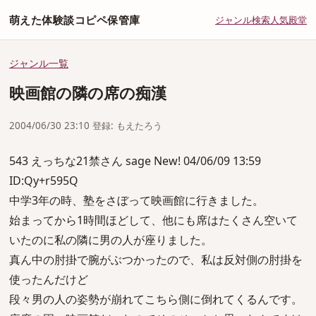
萌えた体験談コピペ保管庫
ジャンル
検索
人気
殿堂
ジャンル一覧
映画館の隣の席の痴漢
2004/06/30 23:10 登録: もえたろう
543 えっちな21禁さん sage New! 04/06/09 13:59
ID:Qy+r595Q
中学3年の時、塾をさぼって映画館に行きました。
始まってから1時間ほどして、他にも席はたくさん空いて
いたのに私の隣に男の人が座りました。
真ん中の肘掛で腕がぶつかったので、私は反対側の肘掛を
使ったんだけど
段々男の人の姿勢が崩れてこちら側に倒れてくるんです。