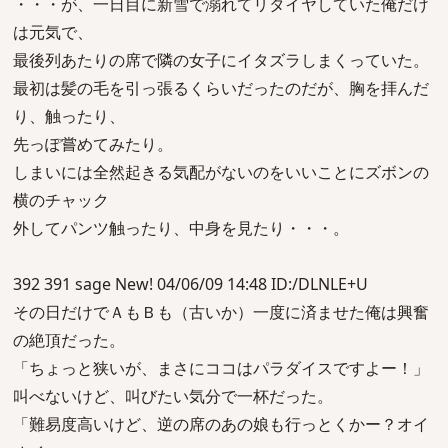
・・・が、一日目に新雪で溺れてリタイヤしていた俺だけ
は元気で、
最後列あたりの席で隣の女子にイタズラしまくっていた。
最初は髪の毛を引っ張るくらいだったのだが、胸を拝んだ
り、触ったり、
先っぽ嘗めてみたり。
しまいには全然起きる気配がないのをいいことにズボンの
横のチャック
外してパンツ触ったり、中身を見たり・・・。
392 391 sage New! 04/06/09 14:48 ID:/DLNLE+U
その日だけでＡもＢも（古いか）一度に済ませた俺は興奮
の絶頂だった。
「ちょっと狭いが、まさにココはパラダイスですよー！」
叫べないけど、叫びたい気分で一杯だった。
「難易度高いけど、逆の席のあの娘も行っとくかー？オイ