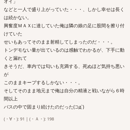
オイ」
などと一人で盛り上がっていた・・・、しかし幸せは長く
は続かない。
興奮度ＭＡＸに達していた俺は隣の娘の足に股間を擦り付
けていた
せいもあってそのまま射精してしまったのだ・・・。
トンデモない量が出ているのは感触でわかるが、下手に動
くと漏れて
きそうだ、車内では匂いも充満する、死ぬほど気持ち悪い
が
このままキープするしかない・・・。
そしてそのまま地元まで俺は自分の精液と戦いながら６時
間以上
バスの中で固まり続けたのだった(⊃д`)
(・∀・): 91 | (・Ａ・): 198