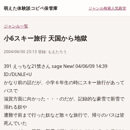
萌えた体験談コピペ保管庫
ジャンル
検索
人気
殿堂
ジャンル一覧
小6スキー旅行 天国から地獄
2004/06/30 23:13 登録: もえたろう
391 えっちな21禁さん sage New! 04/06/09 14:39
ID:/DLNLE+U
かなり前の話だが、小学６年生の時にスキー旅行があって
バスで
滋賀方面に向かった・・・のだが、記録的な豪雪で新雪で
溺れる奴や
遭難寸前まで行った奴など散々な旅行で、帰りのバスは皆
死んでいた