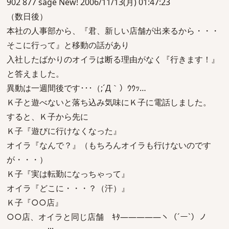
902 877 sage New! 2006/11/13(月) 01:47:23
（数日後）
本社の人事部から、『君、新しい店舗が出来るから・・・
そこに行って』と移動の話があり
入社したばかりのオイラは断る理由がなく『行きます！』
と答えました。
異動は一週間後です･･･（;´Д｀）ｳｳｯ…
Ｋ子と遊べないと落ち込み気味にＫ子に電話しました。
すると、Ｋ子から先に
Ｋ子『遊びに行けなくなった』
オイラ『なんで？』（もちろんオイラも行けないのです
が・・・）
Ｋ子『実は転勤になっちゃって』
オイラ『どこに・・・？（汗）』
Ｋ子『○○店』
○○店、オイラと同じ店舗 ｷﾀ―――――ヽ（´ー`）ノ