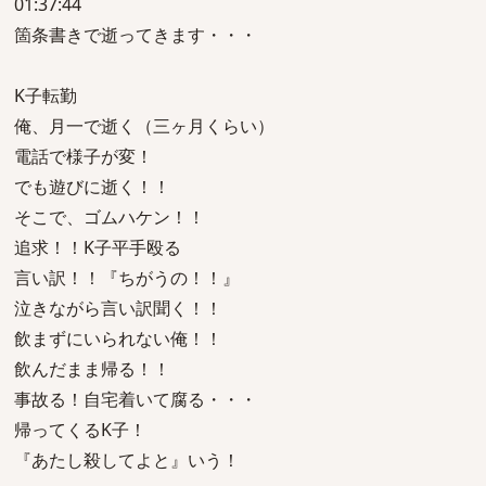
01:37:44
箇条書きで逝ってきます・・・
K子転勤
俺、月一で逝く（三ヶ月くらい）
電話で様子が変！
でも遊びに逝く！！
そこで、ゴムハケン！！
追求！！K子平手殴る
言い訳！！『ちがうの！！』
泣きながら言い訳聞く！！
飲まずにいられない俺！！
飲んだまま帰る！！
事故る！自宅着いて腐る・・・
帰ってくるK子！
『あたし殺してよと』いう！