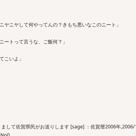
ニヤニヤして何やってんの？きもち悪いなこのニート」
ニートって言うな、ご飯何？」
てこいよ」
て佐賀県民がお送りします [sage] ：佐賀暦2006年,2006/1
QNp0