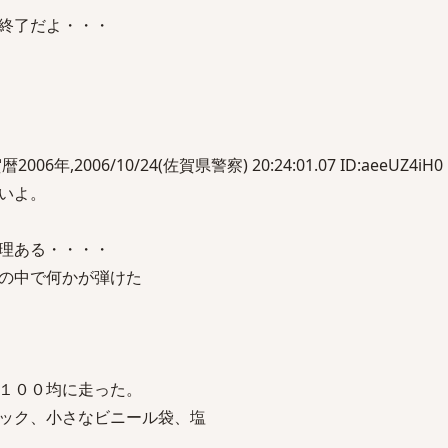
合終了だよ・・・
）
2006年,2006/10/24(佐賀県警察) 20:24:01.07 ID:aeeUZ4iH0
いよ。
理ある・・・・
の中で何かが弾けた
１００均に走った。
ック、小さなビニール袋、塩