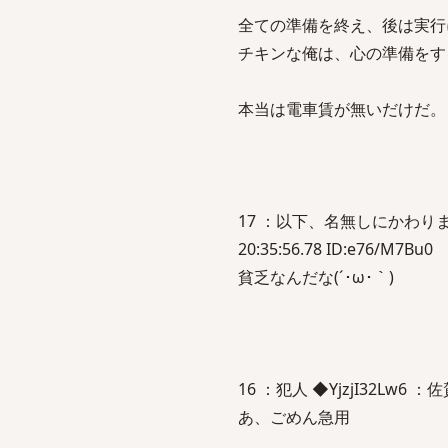
全ての準備を終え、後は実行
チキンな俺は、心の準備をす
本当は電車賃が無いだけだ。
17 ：以下、名無しにかわりまし
20:35:56.78 ID:e76/M7Bu0
貧乏なんだな(´･ω･｀)
16 ：犯人 ◆YjzjI32Lw6 ：佐賀
あ、ごめん急用