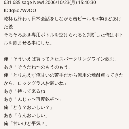
631 685 sage New! 2006/10/23(月) 15:40:30
ID:Iq5o7WvOO
乾杯も終わり日常会話をしながら缶ビールを3本ほどあけ
た後
そろそろあき専用ボトルを空けられると判断した俺はボト
ルを飲ませる事にした。
俺「そういえば買ってきたスパークリングワイン飲む」
あき「そうだね〜のもうのもう」
俺「とりあえず俺甘いの苦手だから俺用の焼酎買ってきた
から、ロックグラスお願いね」
あき「持って来るね」
あき「んじゃ〜再度乾杯〜」
俺「どう？おいしい？」
あき「うんおいしい」
俺「甘いけど平気？」