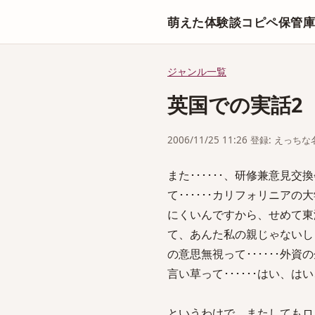
萌えた体験談コピペ保管
ジャンル一覧
英国での実話2
2006/11/25 11:26 登録: えっ
また･･････、研修兼意見
て･･････カリフォリニ
にくいんですから、せめて東
て、あんた私の親じゃないし
の意思無視って･･････
言い草って･･････はい、
というわけで、またしてもロ