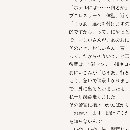
「ホテルには･･････何と
プロレスラー？ 体型、近く
「じゃあ、連れを付けますの
的ですから」って、にやっと
で、おじいさんが、あのおに
そのとき、おじいさん一言耳
って、だからそういうこと言
後輩は、164センチ、48キ
おにいさんが「じゃあ、行き
もう、急いで階段上がりまし
で、外に出るといましたよ、
私一所懸命走りました。
その警官に抱きつかんばかり
「お願いします。助けてくだ
を知らないんで･･････。
「いや、いや、俺、警官じゃ