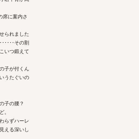
の席に案内さ
せられました
････その割
こいつ鍛えて
女の子が付くん
ういうたぐいの
女の子の腰？
ど。
わらずハーレ
て見える深いし