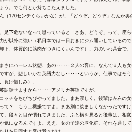
ょう。でも何とか持ちこたえました。
ん（170センチくらいかな）が、「どうぞ、どうぞ」なんか奥
、足下危ないなって思っていると「さあ、どうぞ」って、座ら
力が以外に強い（私日本では一日おきにジム通いしているので･･
却下、体質的に筋肉がつきにくいんです）、力のいれ具合で、
は、まさにハーレム状態、あの･･････２人の客に、なんで６人も
いんですが、悲しいかな英語力なし･･････というか、仕事ではそ
、負け惜しみ）。
語話せますから･･････アメリカ英語ですが。
スコッチをちびちびやってました。まあ寂しく。後輩は左右の
って？ もう上機嫌ですよ。まあ別に羨ましくなかったですけ
て、段々と目が慣れてきました。ふと横を見ると後輩は、相変
が、何か気になるんですよ。ええ、女の子達の厚化粧、それを通し
たりを見回すと客は我々だけ。