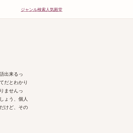
ジャンル
検索
人気
殿堂
英語出来るっ
めてだとわかり
ありませんっ
でしょう、個人
うだけど、その