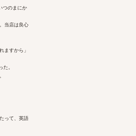
。いつのまにか
。当店は良心
れますから」
凍った。
。
ったって、英語