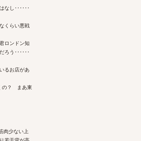
し･･････
うなくらい悪戦
君ロンドン知
う･･････
いるお店があ
くの？ まあ東
筋肉少ない上
り若干背が高