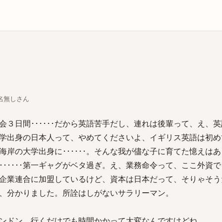
庫
ちな名無しさん
交換会３日間･･････だから英語苦手だし、連れは後輩って、え、
アの大学出身の日本人って、やめてくださいよ、イギリス英語は初
海岸の大学出身に･･････。そんな我が儘な子に育てた憶えは
･･････第一ギャグがベタ過ぎ。え、業務命令って、ここ外資
外資の企業連合に加盟しているけど、資本は日本だって、そりゃそ
はい、分かりました。所詮はしがないサラリーマン。
ンドン、行くだけでも時間かかって大変なんですけどね。