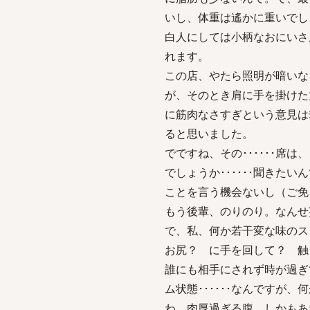
いし、体重は遙かに重いでし
白人にしては小柄なおにいさ
れます。
この店、やたら照明が暗いな
が、そのとき肩に手を掛けた
に筋肉なさすぎという意見は
ると思いました。
でですね、その･･････席
でしょうか･･････聞きた
ことを言う機会ないし（ご免
もう後輩、のりのり。なんせ英
で、私、何か若干変な味の
お尻？ に手を回して？ 触
誰にも相手にされず時が過ぎ
ム状態･･････なんです
わ、肉厚過ぎる腹、しかもあ