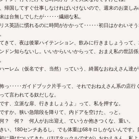
、帰国してすぐ仕事しなければいけないので、週末のお楽しみはな
は台無しでしたが･･････繊細な私。
リス英語に慣れるのに時間がかかって･･････初日はかわいそ
。
てきて、夜は後輩ハイテンション、飲みに行きましょうって、
ンドン知らないし。いいからいいからって、おまえ私の世話係だろ
。
ハーレム（仮名です、当然）っていう、綺麗なおねえさん達が
怖っ･････ガイドブック片手って、それでおねえさん系の店行
って言われてる奴だしな。
です、立派な扉、行きましょうよ」って、私を押すな。
ですか。狭い急階段を降りて、内ドアを空けた、っと。
何？ 何？ 何人がお出迎え、ていうか抱きつくな、重い。
きい、180センチあるし、でも体重は68キロしかないんです。
初に飛びついてきた（ほぼタックルですが）おねえさん、私よ