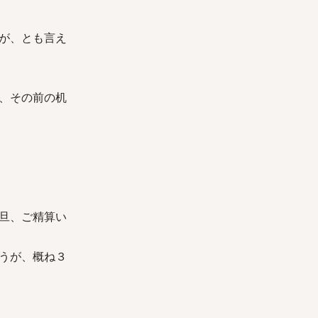
が、とも言え
、その前の机
旦、ご精算い
うが、概ね３