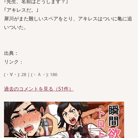
｢先生、名前はどうします？｣
｢アキレスだ。｣
犀川がまた難しいスペアをとり、アキレスはついに亀に追
いついた。
出典：
リンク：
(・∀・): 28 | (・Ａ・): 186
過去のコメントを見る（51件）