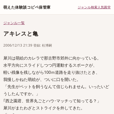
萌えた体験談コピペ保管庫
ジャンル
検索
人気
殿堂
ジャンル一覧
アキレスと亀
2006/12/13 21:39 登録: 杜博嗣
犀川は萌絵のカレラで那古野市郊外に向かっている。
水平方向にスライドしつつ円運動するスポークが、
軽い残像を残しながら100ｍ道路を走り抜けたとき、
我慢しかねた萌絵が、ついに口を開いた。
「先生がペットを飼うなんて信じられません。いったいど
うしたんですか。」
｢西之園君、世界丸ごとハウ･マッチって知ってる？」
犀川がまたわざとストライクを外してきた。