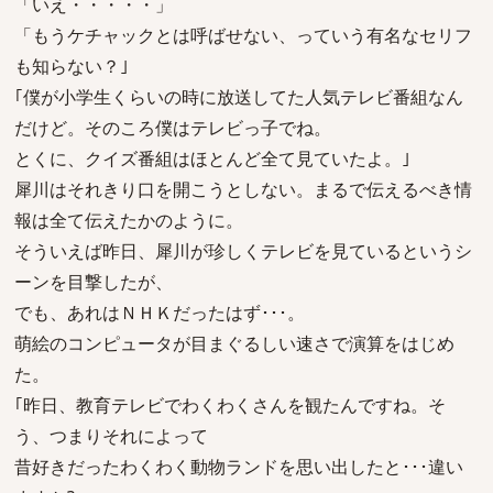
「いえ・・・・・」
「もうケチャックとは呼ばせない、っていう有名なセリフ
も知らない？｣
｢僕が小学生くらいの時に放送してた人気テレビ番組なん
だけど。そのころ僕はテレビっ子でね。
とくに、クイズ番組はほとんど全て見ていたよ。｣
犀川はそれきり口を開こうとしない。まるで伝えるべき情
報は全て伝えたかのように。
そういえば昨日、犀川が珍しくテレビを見ているというシ
ーンを目撃したが、
でも、あれはＮＨＫだったはず･･･。
萌絵のコンピュータが目まぐるしい速さで演算をはじめ
た。
｢昨日、教育テレビでわくわくさんを観たんですね。そ
う、つまりそれによって
昔好きだったわくわく動物ランドを思い出したと･･･違い