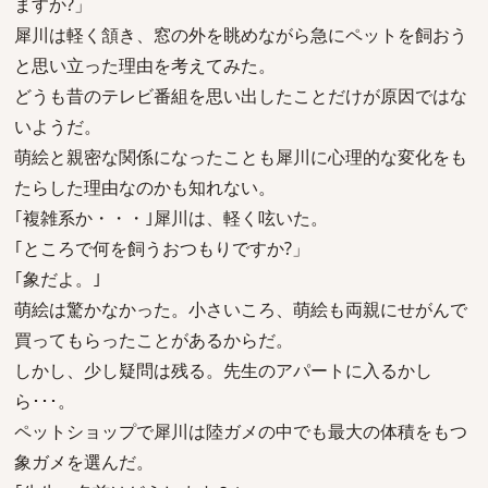
ますか?」
犀川は軽く頷き、窓の外を眺めながら急にペットを飼おう
と思い立った理由を考えてみた。
どうも昔のテレビ番組を思い出したことだけが原因ではな
いようだ。
萌絵と親密な関係になったことも犀川に心理的な変化をも
たらした理由なのかも知れない。
｢複雑系か・・・｣犀川は、軽く呟いた。
｢ところで何を飼うおつもりですか?」
｢象だよ。｣
萌絵は驚かなかった。小さいころ、萌絵も両親にせがんで
買ってもらったことがあるからだ。
しかし、少し疑問は残る。先生のアパートに入るかし
ら･･･。
ペットショップで犀川は陸ガメの中でも最大の体積をもつ
象ガメを選んだ。