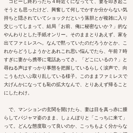
コピーし終わったら４時近くになってて、妻を叩き起こ
そうとも思ったけど、興奮して何しでかすか分からない気
持ちと隠されていてショックだという落胆とが複雑に入り
交じってしまって、結局「お前、俺に秘密ないか？」的な
やんわりとした手紙オンリー。そのままとりあえず、家を
出てファミレスへ。なんで黙っていたのだろうかとか、こ
れからどうしようかとあれこれ思い悩んでたら、午前７時
すぎに妻から携帯に電話あってさ。「どこにいるの？」と
尋ねる声はすっかり事態を把握しているらしく涙声で、向
こうもだいぶ取り乱している様子。このままファミレスで
大げんかになっても恥の拡大なんで、とりあえず帰ること
にしたわけ。
で、マンションの玄関を開けたら、妻は目を真っ赤に腫
らしてパジャマ姿のまま、しょんぼりと「こっちに来て」
って。どんな態度取って良いのか、こっちもよく分からな