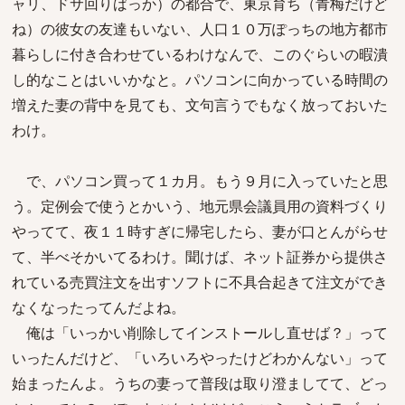
ャリ、ドサ回りばっか）の都合で、東京育ち（青梅だけど
ね）の彼女の友達もいない、人口１０万ぽっちの地方都市
暮らしに付き合わせているわけなんで、このぐらいの暇潰
し的なことはいいかなと。パソコンに向かっている時間の
増えた妻の背中を見ても、文句言うでもなく放っておいた
わけ。
で、パソコン買って１カ月。もう９月に入っていたと思
う。定例会で使うとかいう、地元県会議員用の資料づくり
やってて、夜１１時すぎに帰宅したら、妻が口とんがらせ
て、半べそかいてるわけ。聞けば、ネット証券から提供さ
れている売買注文を出すソフトに不具合起きて注文ができ
なくなったってんだよね。
俺は「いっかい削除してインストールし直せば？」って
いったんだけど、「いろいろやったけどわかんない」って
始まったんよ。うちの妻って普段は取り澄ましてて、どっ