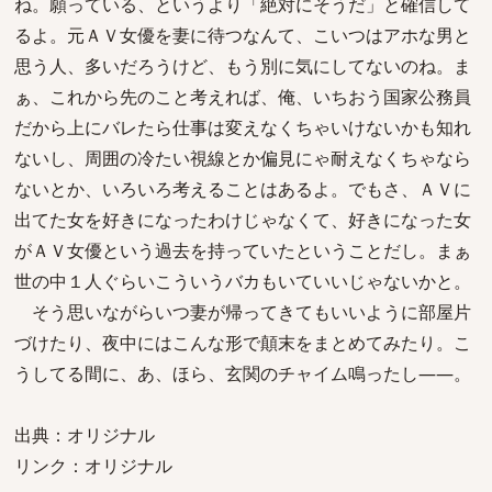
ね。願っている、というより「絶対にそうだ」と確信して
るよ。元ＡＶ女優を妻に待つなんて、こいつはアホな男と
思う人、多いだろうけど、もう別に気にしてないのね。ま
ぁ、これから先のこと考えれば、俺、いちおう国家公務員
だから上にバレたら仕事は変えなくちゃいけないかも知れ
ないし、周囲の冷たい視線とか偏見にゃ耐えなくちゃなら
ないとか、いろいろ考えることはあるよ。でもさ、ＡＶに
出てた女を好きになったわけじゃなくて、好きになった女
がＡＶ女優という過去を持っていたということだし。まぁ
世の中１人ぐらいこういうバカもいていいじゃないかと。
そう思いながらいつ妻が帰ってきてもいいように部屋片
づけたり、夜中にはこんな形で顛末をまとめてみたり。こ
うしてる間に、あ、ほら、玄関のチャイム鳴ったし――。
出典：オリジナル
リンク：オリジナル