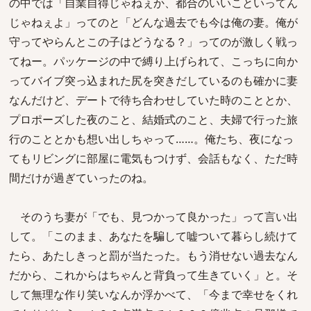
の中では「自業自得じゃねぇか、都合のいいこといってん
じゃねぇよ」ってのと「どんな過去でも今は俺の妻。俺が
守ってやらんとこの子はどうなる？」ってのが激しく戦っ
てねー。パッケージの中で縛り上げられて、こっちに向か
ってバイブ突っ込まれた尻を突きだしているのも確かに妻
なんだけど、デートで待ち合わせしていた時のこととか、
プロポーズした夜のこと、結婚式のこと、夫婦で行った旅
行のこととかも想い出しちゃって……。俺たち、夜になっ
てもリビングに部屋に電気もつけず、会話もなく、ただ時
間だけが過ぎていったのね。
そのうち妻が「でも、見つかって良かった」って言い出
して。「このまま、あなたを騙して嘘ついて暮らし続けて
たら、あたしきっと罰が当たった。もう消せない過去なん
だから、これからはちゃんと背負って生きていく」と。そ
して無理な作り笑いなんか浮かべて、「今まで幸せをくれ