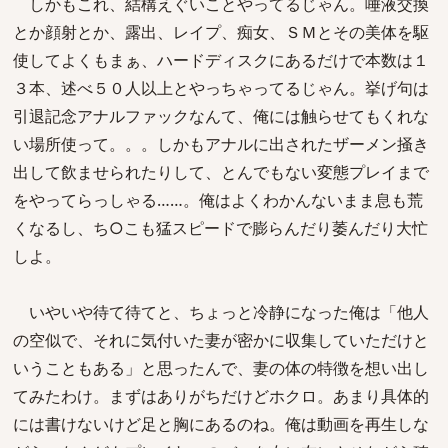
しかもこれ、結構えぐいことやってるじゃん。唾液交換
とか顔射とか、露出、レイプ、痴女、ＳＭとその美体を駆
使してよくもまぁ、ハードディスクにあるだけで本数は１
３本、述べ５０人以上とやっちゃってるじゃん。挙げ句は
引退記念アナルファックなんて、俺には触らせてもくれな
い場所使って。。。しかもアナルに出されたザーメン掻き
出して飲ませられたりして、とんでもない変態プレイまで
をやってらっしゃる……。俺はよくわかんないまま息も荒
くなるし、ち○こも猛スピードで膨らんだり萎んだり大忙
しよ。
いやいや待て待てと、ちょっと冷静になった俺は「他人
の空似で、それに気付いた妻が密かに収集していただけと
いうこともある」と思ったんで、妻の体の特徴を想い出し
てみたわけ。まずはありがちだけどホクロ。あまり具体的
には書けないけど足と胸にあるのね。俺は動画を再生しな