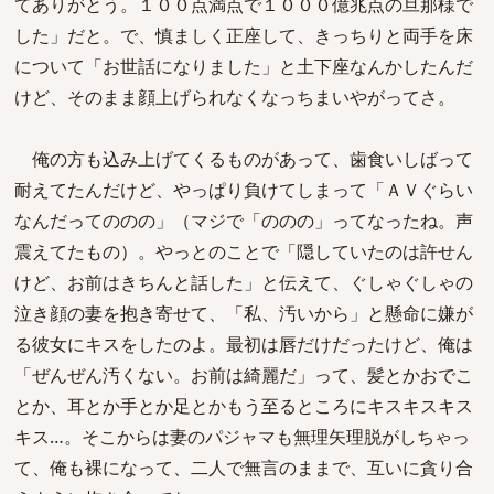
てありがとう。１００点満点で１０００億兆点の旦那様で
した」だと。で、慎ましく正座して、きっちりと両手を床
について「お世話になりました」と土下座なんかしたんだ
けど、そのまま顔上げられなくなっちまいやがってさ。
俺の方も込み上げてくるものがあって、歯食いしばって
耐えてたんだけど、やっぱり負けてしまって「ＡＶぐらい
なんだってののの」（マジで「ののの」ってなったね。声
震えてたもの）。やっとのことで「隠していたのは許せん
けど、お前はきちんと話した」と伝えて、ぐしゃぐしゃの
泣き顔の妻を抱き寄せて、「私、汚いから」と懸命に嫌が
る彼女にキスをしたのよ。最初は唇だけだったけど、俺は
「ぜんぜん汚くない。お前は綺麗だ」って、髪とかおでこ
とか、耳とか手とか足とかもう至るところにキスキスキス
キス…。そこからは妻のパジャマも無理矢理脱がしちゃっ
て、俺も裸になって、二人で無言のままで、互いに貪り合