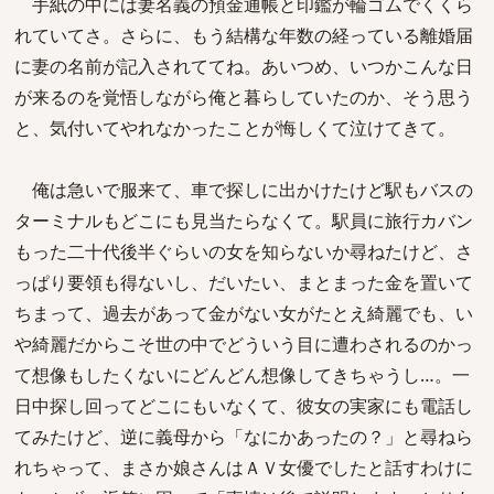
手紙の中には妻名義の預金通帳と印鑑が輪ゴムでくくら
れていてさ。さらに、もう結構な年数の経っている離婚届
に妻の名前が記入されててね。あいつめ、いつかこんな日
が来るのを覚悟しながら俺と暮らしていたのか、そう思う
と、気付いてやれなかったことが悔しくて泣けてきて。
俺は急いで服来て、車で探しに出かけたけど駅もバスの
ターミナルもどこにも見当たらなくて。駅員に旅行カバン
もった二十代後半ぐらいの女を知らないか尋ねたけど、さ
っぱり要領も得ないし、だいたい、まとまった金を置いて
ちまって、過去があって金がない女がたとえ綺麗でも、い
や綺麗だからこそ世の中でどういう目に遭わされるのかっ
て想像もしたくないにどんどん想像してきちゃうし…。一
日中探し回ってどこにもいなくて、彼女の実家にも電話し
てみたけど、逆に義母から「なにかあったの？」と尋ねら
れちゃって、まさか娘さんはＡＶ女優でしたと話すわけに