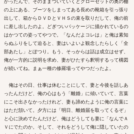
かったんで、そのままついていくとクローゼットの奥の棚
の上にある、ブーツをしまってある長めの靴箱を引っ張り
出して、箱からＤＶＤとＶＨＳの束を取りだして、俺の前
に差し出したのよ。どぎついパッケージに描かれているの
はかつての姿ってやつで。「なんだよコレは」と俺は素知
らぬふりをして迫ると、妻はいよいよ観念したらしく「全
部あたし」とぽつり。もう、そっからは話は成立はせず、
俺が一方的に説明を求め、妻がひたすら釈明するって構図
が続いてね。まぁ一種の修羅場ってやつだったよ。
俺はその日、仕事は休むことにして、妻と今後を話しあ
ったんだけど、俺の心はもう「離婚」に傾いていて、言葉
にこそ出さなかったけれど、妻も諦めたように俺の言葉に
はただ頷いて。夕方には「明日、離婚届を取ってくるぞ」
と心に決めてたんだけど、俺はどうしても妻に「なんでＡ
Ｖにでたのか。そして、それをどうして俺に隠していたの