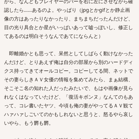
がら、なんどもプレイヤーのバーを右に左にさせながら確
認したら……あるのよ。やっぱり（jpgとかgifとか静止画
像の方はあったりなかったり、まちまちだったんだけど、
目の光り具合とか星がいっぱいあって嘘っぽいし、修正し
てあるのは明白そうなんであてにならんと）
即離婚かとも思って、呆然としてしばらく動けなかった
んだけど、とりあえず俺は自分の部屋から別のハードディ
クス持ってきてオールコピー。コピーしてる間、ネットで
その妻らしきＡＶ女優の情報を集めてみたら、まぁ結構、
そこそこ名の知れた人だったみたいで、もはや画像が見ら
れなくはなっていたけど、「復活キボンヌ」なんてのもあ
って、コレ書いたヤツ、今頃も俺の妻がやってるＡＶ観て
ハァハァしごいてのかもしれないと思うと、怒るやら哀し
いやら、もう欝も欝。