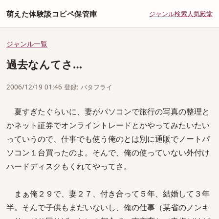
萌えた体験談コピペ保管庫
ジャンル
検索
人気
殿堂
ジャンル一覧
過去なんてさ…
2006/12/19 01:46 登録: バタフライ
夏すぎたぐらいに、妻がパソコンで旅行の写真の整理と
かネット証券でオンライントレードとかやってみたいたい
っていうので、仕事でも使う俺のとは別に通販でノートパ
ソコン１台買ったのよ。そんで、俺の使っていない外付け
ハードディスクもくれてやってさ。
まぁ俺２９で、妻２７、付き合って５年、結婚して３年
半。そんで子供もまだいないし、俺の仕事（某省のノンキ