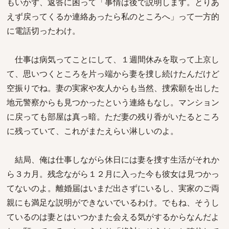
もいかず、返答に困って「事情は後で説明します。とりあ
えず戻ってくるか連絡あったら私のところへ」って一方的
に電話切ったわけ。
仕事は病気ってことにして、１週間休みを取って上京し
て、思いつくところを片っ端から妻を捜し続けたんだけど
空振りでね。妻の実家や友人からも当然、捜索願を出した
地元警察からも見つかったという連絡もなし。マンション
に戻っても部屋は真っ暗。ただ妻の残り香がいたるところ
に残っていて、これがまたえらい淋しいのよ。
結局、俺は仕事しながら休日には妻を捜す生活がそれか
ら３カ月。残念ながら１２月に入った今も彼女は見つかっ
てないのよ。離婚届はいまだ出さずにいるし、実家のご両
親にも満足な説明ができないでいるわけ。でもね、そうし
ているのは妻とはいつかまた会える気がするからなんだよ