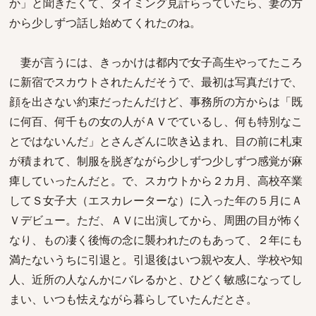
か」と聞きたくて、タイミング見計らっていたら、妻の方
から少しずつ話し始めてくれたのね。
妻が言うには、きっかけは都内で女子高生やってたころ
に新宿でスカウトされたんだそうで、最初は写真だけで、
顔を出さない約束だったんだけど、事務所の方からは「既
に何百、何千もの女の人がＡＶでているし、何も特別なこ
とではないんだ」とさんざんに吹き込まれ、目の前に札束
が積まれて、制服を脱ぎながら少しずつ少しずつ感覚が麻
痺していったんだと。で、スカウトから２カ月、高校卒業
してＳ女子大（エスカレーターな）に入った年の５月にＡ
Ｖデビュー。ただ、ＡＶに出演してから、周囲の目が怖く
なり、もの凄く後悔の念に襲われたのもあって、２年にも
満たないうちに引退と。引退後はいつ親や友人、学校や知
人、近所の人なんかにバレるかと、ひどく敏感になってし
まい、いつも怯えながら暮らしていたんだとさ。