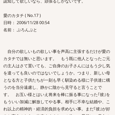
認知して欲しいなら、頑張るしかないです。
愛のカタチ ( No.17 )
日時： 2006/11/28 00:54
名前： ぷろんぷと
自分の欲しいもの欲しい事を声高に主張するだけが愛の
カタチでは無いと思います。 もう既に他人となったご元
の主人はさて置いても、ご自身のお子さんにはもう少し気
を遣っても良いのではないでしょうか。つまり、新しい母
となる方と子供たちが一刻も早く馴染める様に子供達に構
うのを当分遠慮し、静かに陰から見守ると言うことで
す。 お互い様とはいえ将来を棒に振る事になった｢彼｣を
もういい加減に解放してやる事。相手に不幸な結婚や、こ
れ以上の精神的・経済的負担を求めない事。まだ｢彼｣が好