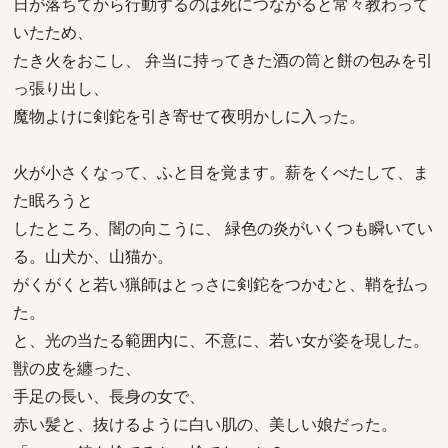
日が落ちてから行動するのは死につながると常々教わって
いたため、
たき火をおこし、 弁当に持ってきた酒の筒と餅の包みを引
っ張り出し、
魔物よけに剣鉈を引き寄せて夜明かしに入った。
火が小さくなって、ふと目を覚ます。薪をくべたして、ま
た眠ろうと
したところ、闇の向こうに、 緑色の炎がいくつも瞬いてい
る。山犬か、山猫か。
がくがくと若い猟師はとっさに剣鉈をつかむと、鞘を払っ
た。
と、光の当たる範囲内に、不意に、若い女が姿を現した。
獣の皮を纏った、
手足の長い、長身の女で、
赤い髪と、抜けるように白い肌の、美しい娘だった。