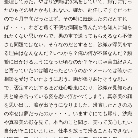
整理してみた。やはり沙織は浮気をしていて、旅行に行っ
たのもその男とかもしれない。確か、赴任してすぐだった
ので４月中旬だったはず。その時に妊娠したのだとすれ
ば・・・。わざと遠く不便な病院を選んだのも知人に知ら
れたくない思いからで、男の車で送ってもらえるなら不便
さも問題ではない。そうなのだとすると、沙織が浮気をす
る理由はなんなんだ？いつから？俺の何が不満なんだ？頻
繁に出かけるようになった頃なのか？それじゃ美由紀さん
と言っていたのは嘘だったというのか？メールでは確かに
相談を受けていたように思う。胸が張り裂けそうな思い
で、否定すればするほど疑心暗鬼になり、沙織が見知らぬ
男と絡み合っている姿を思い浮かべてしまう。真奈美の顔
を思い出し、涙が出そうになりました。帰省したときのあ
の幸せは夢だったのか・・・。いますぐにでも帰り、沙織
や真奈美の顔を見て、本当のこと聞き、笑って安心したい
自分がそこにいました。仕事を放って帰ることもできない