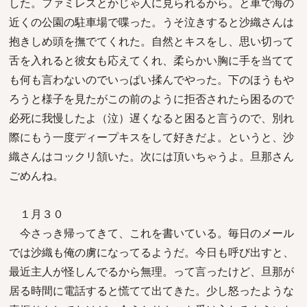
した。ファミレスとかじゃ人に見られるから。と車で海の
近くの公園の駐車場で喋った。うそ泣きすると沙織さんは
抱きしめ頭を撫でてくれた。自然とキスをし、思い切って
舌を入れると彼女も応えてくれ、柔らかい胸に手を当てて
も何も言わないのでいっぱい揉んでやった。下のほうもや
ろうと様子を見たがこの前のように拒否されたら困るので
必死に我慢したよ（泣）遅くなると困ると言うので、別れ
際にもう一度ディープキスをして好きだよ。というと、沙
織さんはコックリ頷いた。次には頂いちゃうよ。旦那さん
ごめんね。
１月３０
今さっき帰ってきて、これを書いている。毎日のメール
では沙織も俺の虜になってるようだ。今日も呼び出すと、
最近主人が怪しんでるから無理。って言ったけど、旦那が
居る時間に電話すると慌てて出てきた。少し怒ったような