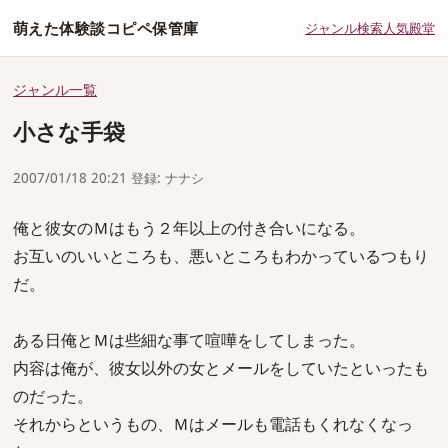
萌えた体験談コピペ保管庫
ジャンル
検索
人気
殿堂
ジャンル一覧
小さな手袋
2007/01/18 20:21 登録: ナナシ
俺と彼女のＭはもう２年以上の付き合いになる。
お互いのいいところも、悪いところもわかっているつもり
だ。
ある日俺とＭは些細な事て喧嘩をしてしまった。
内容は俺が、彼女以外の女とメールをしていたといったも
のだった。
それからというもの、Ｍはメールも電話もくれなくなっ