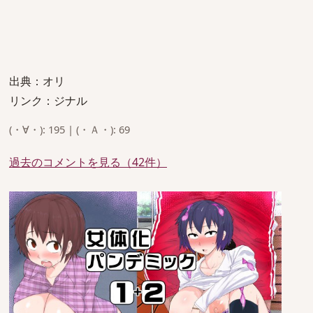
出典：オリ
リンク：ジナル
(・∀・): 195 | (・Ａ・): 69
過去のコメントを見る（42件）