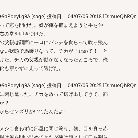
eyLg9A [sage] 投稿日： 04/07/05 20:18 ID:mueQhRQr
って窓を開けた。奴が俺を捕まえようと手を伸
右の拳を叩きつけた。
の父親は顔面にモロにパンチを食らって吹っ飛ん
ない状態で馬乗りなって、チカが「止めて！」と
けた。チカの父親が動かなくなったところで、俺
靴も穿かずに走って逃げた。
eyLg9A [sage] 投稿日： 04/07/05 20:25 ID:mueQhRQr
に閉じ篭った。チカを放って逃げ出してきて、部
か？
がらセンズリかいてたんだよ！
メシも食わずに部屋に閉じ篭り、朝、目を真っ赤
親は俺を問い詰めてきたが俺は頑として口を割ら