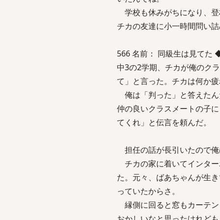
学校も休みがちになり、登
チカの友達に小一時間問い詰
566 名前： 同級生は見てた ◆9aPo
中3の2学期、チカが俺のク
て」と言った。チカは何か疲
俺は「判った」と答えたん
仲の良いクラスメートの子に
てくれ」と伝言を頼んだ。
担任の話が長引いたので俺
チカの家に着いてインター
た。元々、ばあちゃんが生き
っていたからさ。
縁側に回ると窓もカーテン
おかしいなと思ったけれども