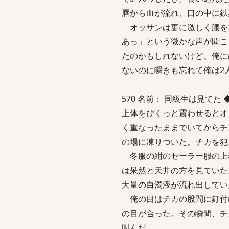
唇から血が流れ、口の中に鉄
オッサンは更に激しく腰を
あっ」という微かな声が聞こ
たのかもしれないけど、俺に
ないのに瞬きも忘れて俺は2
570 名前： 同級生は見てた ◆9aPo
上体をぴくっと震わせるとオ
く重なったままでいてからチ
の場に凍りついた。チカを犯
冬服の紺のセーラー服の上
は呆然と天井の方を見ていた
大量の白濁液が流れ出してい
俺の目はチカの股間に釘付
の目が合った。その瞬間、チ
叫んだ。