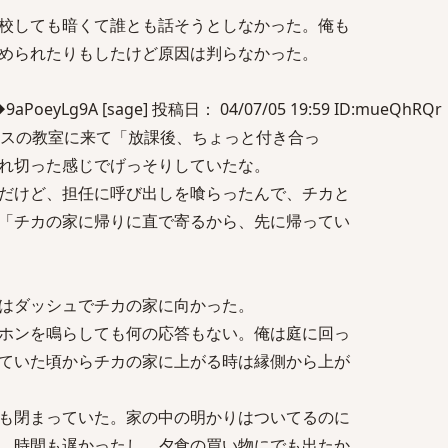
校しても暗くて誰とも話そうとしなかった。俺も
められたりもしたけど原因は判らなかった。
eyLg9A [sage] 投稿日： 04/07/05 19:59 ID:mueQhRQr
ラスの教室に来て「放課後、ちょっと付き合っ
れ切った感じでげっそりしていたな。
だけど、担任に呼び出しを喰らったんで、チカと
「チカの家に帰りに直で寄るから、先に帰ってい
はダッシュでチカの家に向かった。
ホンを鳴らしても何の応答もない。俺は庭に回っ
ていた頃からチカの家に上がる時は縁側から上が
も閉まっていた。家の中の明かりはついてるのに
、時間も遅かったし、夕食の買い物にでも出たか