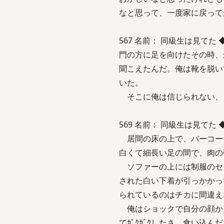
なと思って、一度家に戻って
567 名前： 同級生は見てた ◆9aPo
門の方に足を向けたその時、
聞こえたんだ。俺は靴を脱い
いた。
そこに俺は信じられない、
569 名前： 同級生は見てた ◆9aPo
居間の床の上で、バーコー
白くて細長い足の間で、肉の
ソファーの上には制服のセ
された白い下着が引っかかっ
られているのはチカに間違え
俺はショックで自分の顔か
てｶﾞｸｶﾞｸしたさ。食い込