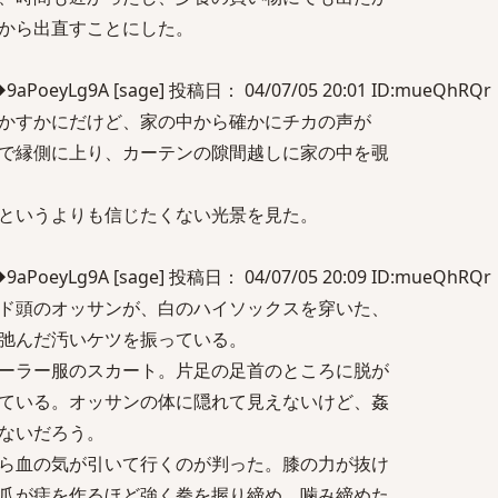
から出直すことにした。
eyLg9A [sage] 投稿日： 04/07/05 20:01 ID:mueQhRQr
かすかにだけど、家の中から確かにチカの声が
で縁側に上り、カーテンの隙間越しに家の中を覗
というよりも信じたくない光景を見た。
eyLg9A [sage] 投稿日： 04/07/05 20:09 ID:mueQhRQr
ド頭のオッサンが、白のハイソックスを穿いた、
弛んだ汚いケツを振っている。
ーラー服のスカート。片足の足首のところに脱が
ている。オッサンの体に隠れて見えないけど、姦
ないだろう。
ら血の気が引いて行くのが判った。膝の力が抜け
んだ爪が痣を作るほど強く拳を握り締め、噛み締めた