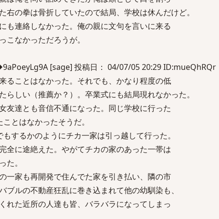
た右の拳は骨折していたので結局、学校は休んだけど。
にも連絡しなかった。俺の親に文句を言いに来る
っこなかっただろうが。
eyLg9A [sage] 投稿日： 04/07/05 20:29 ID:mueQhRQr
来ることはなかった。それでも、かなり程度の低
たらしい（推薦か？）。卒業式にも結局現れなかった。
女友達とも音信不通になった。同じ学校に行った
たことはなかったそうだ。
でもするかのようにチカ一家は引っ越して行った。
完全に途絶えた。やがてチカの家のあった一帯は
った。
の一家も再開発で住んでた家を引き払い、隣の市
バブルの不動産狂乱に巻き込まれて他の幼馴染も、
くれた近所の人達も皆、バラバラになってしまっ