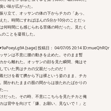
臭い味が広がった。
振り立て、オッサンの体の下からチカの「あっ、
えた。時間にすればほんの5分か10分のことだっ
は何時間にも感じられる苦痛の時だった。見たく
人のことを凝視した。
eyLg9A [sage] 投稿日： 04/07/05 20:14 ID:mueQhRQr
ッサンは不意に腰の動きを止めた。そのまま暫
カから離れた。オッサンの顔を見た瞬間、俺はそ
していた男はチカの父親だったのだ！
着だけを着て臍から下は裸という姿のまま、チカ
。開かれたままの股の間からは放たれたばかりの
た…。
けだった。その時、不意にこちらを見たチカと俺
カは背中を向けて「嫌、お願い、見ないで！」と