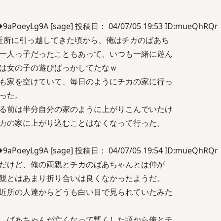
eyLg9A [sage] 投稿日： 04/07/05 19:53 ID:mueQhRQr
近所に引っ越してきた頃から、俺はチカのばあち
一人っ子だったこともあって、いつも一緒に遊ん
は女の子の遊びばっかしてたなｗ
も家を空けていて、毎日のようにチカの家に行っ
った。
る前は半分自分の家のように上がりこんでいたけ
カの家に上がり込むことはなくなって行った。
eyLg9A [sage] 投稿日： 04/07/05 19:54 ID:mueQhRQr
だけど、俺の両親とチカのばあちゃんとは仲が
親とはあまり折り合いは良くなかったようだ。
近所の人達からどうも白い目で見られていたみた
、ばあちゃんが亡くなって暫くした頃から俺とチ