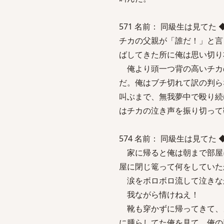
571 名前： 同級生は見てた ◆9aPo
チカの父親が「誰だ！」と言
ばしてきた所に俺は思い切り
俺より頭一つ背の高いチカ
だ。俺はブチ切れて訳の判ら
叫ぶまで、無我夢中で殴り続
はチカの泣き声を振り切って
574 名前： 同級生は見てた ◆9aPo
家に帰ると俺は朝まで部屋
屋に閉じ篭って何をしていた
涙をボロボロ流して泣きな
我ながら情けねえ！
靴も穿かずに帰ってきて、
に腫らしてた俺を見て、俺の