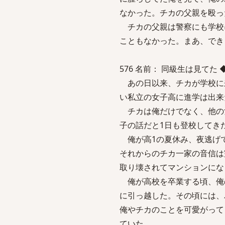
なかった。チカの父親を殴っ
チカの父親は警察にも学校
こともなかった。まあ、でき
576 名前： 同級生は見てた ◆9aPo
あの日以来、チカが学校に
い私立の女子高に進学は出来
チカは俺だけでなく、他の
子の話だと1日も登校してき
俺が高1の夏休み、夜逃げ
それからのチカ一家の音信は
取り壊されてマンションにな
俺が高校を卒業する頃、俺
に引っ越した。その頃には、
俺やチカのことを可愛がって
ていた…。