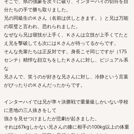
そこで、県の強豪を次々に破り、インターハイの切符を自
分たちの手で勝ち取りました。
兄の同級生のＫさん（名前は伏しときます。）と兄は万能
の双璧と言われ、恐れられました。
なぜなら兄は寝技が上手く、Ｋさんは立技が上手くてたと
え兄を撃破しても次にはＫさんが待ってるからです。
そんな先輩たちは正反対です。身長こそ同じですが（175
センチ）精悍な顔立ちをしたＫさんに対し、ビジュアル系
な
兄さんで、笑うのが好きな兄さんに対し、冷静という言葉
がぴったりのＫさんだったからです。
インターハイでは兄が準々決勝戦で重量級しかいない学校
に意地の三人抜きをして
強さを見せつけましたが悲劇が起きました。
それは67kgしかない兄さんの膝に相手の100kg以上の体重