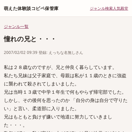
萌えた体験談コピペ保管庫
ジャンル
検索
人気
殿堂
ジャンル一覧
憧れの兄と・・・
2007/02/02 09:39 登録: えっちな名無しさん
私は２８歳なのですが、兄と仲良く暮らしています。
私たち兄妹は父子家庭で、母親は私が１１歳のときに強盗
に襲われて殺されてしまいました。
兄は当時１３歳で中学１年生で何もやらず帰宅部でした。
しかし、その後何を思ったのか 「自分の身は自分で守りた
い」と言い、柔道部に入りました。
兄はもともと負けず嫌いで地道に努力していきまし
た・・・。