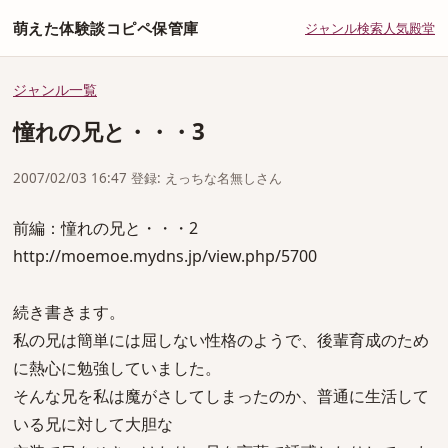
萌えた体験談コピペ保管庫
ジャンル
検索
人気
殿堂
ジャンル一覧
憧れの兄と・・・3
2007/02/03 16:47 登録: えっちな名無しさん
前編：憧れの兄と・・・2
http://moemoe.mydns.jp/view.php/5700
続き書きます。
私の兄は簡単には屈しない性格のようで、後輩育成のため
に熱心に勉強していました。
そんな兄を私は魔がさしてしまったのか、普通に生活して
いる兄に対して大胆な