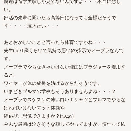
親達は進学実績しか見てないんですよ・・・本当に悲し
い。
部活の先輩に聞いたら高等部になっても全裸だそうで
す・・・・泣きたい・・・
あとおかしいことと言ったら体育ですかね・・・
先生(５０歳くらいで気持ち悪い)の指示でノーブラなんで
す。
ノーブラでやらなきゃいけない理由はブラジャーを着用す
ると、
ワイヤーが体の成長を妨げるからだそうです。
いまどきブルマの学校もそうありませんよね・・・？
ノーブラでスケスケの薄い白いＴシャツとブルマでやらな
ければいけないマット体操や
縄跳び、想像できますか？(つд∩)
みんな最初は泣きそうな顔してやってますが、慣れって怖