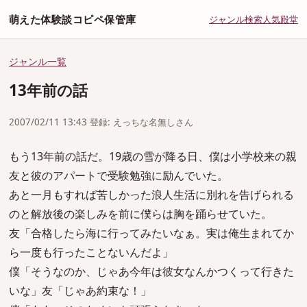
萌えた体験談コピペ保管庫
ジャンル
検索
人気
殿堂
ジャンル一覧
13年前の話
2007/02/11 13:43 登録: えっちな名無しさん
もう13年前の話だ。19歳の雪が降る日、僕は小学校来の親
友と彼のアパートで受験勉強に励んでいた。
あと一月もすれば苦しかった浪人生活に別れを告げられる
のと解放後の楽しみを前に僕らは胸を踊らせていた。
友「合格したら海に行ってみたいなぁ。実は俺生まれてか
ら一度も行ったことないんだよ」
僕「そうなのか、じゃあ今年は彼女なんかつくって行きた
いな」友「じゃあ約束な！」