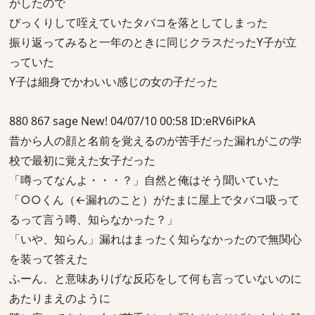
がしたので
びっくりして咥えていたタバコを落としてしまった
振り返ってみると一年のときに同じクラスだったY子が立
っていた
Y子は細身でかわいい感じの女の子だった
880 867 sage New! 04/07/10 00:58 ID:eRV6iPkA
昔から人の顔と名前を覚えるのが苦手だった漏れがこの学
校で最初に覚えた女子だった
「噂ってなんよ・・・？」自然と俺はそう聞いていた
「○○くん（←漏れのこと）がたまに屋上でタバコ吸って
るって言う噂、知らなかった？」
「いや、知らん」漏れはまったく知らなかったので無関心
を装って答えた
ふーん、と意味ありげな反応をして何も言っていないのに
あたりまえのように