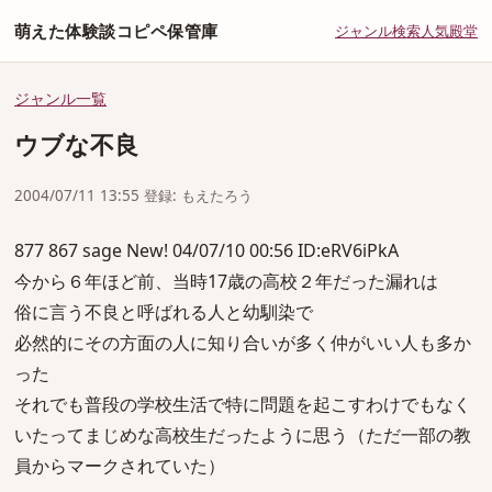
萌えた体験談コピペ保管庫
ジャンル
検索
人気
殿堂
ジャンル一覧
ウブな不良
2004/07/11 13:55 登録: もえたろう
877 867 sage New! 04/07/10 00:56 ID:eRV6iPkA
今から６年ほど前、当時17歳の高校２年だった漏れは
俗に言う不良と呼ばれる人と幼馴染で
必然的にその方面の人に知り合いが多く仲がいい人も多か
った
それでも普段の学校生活で特に問題を起こすわけでもなく
いたってまじめな高校生だったように思う（ただ一部の教
員からマークされていた）