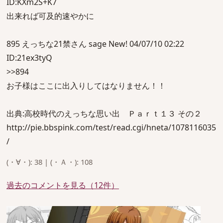
ID:KXm2S+K7
出来れば可及的速やかに
895 えっちな21禁さん sage New! 04/07/10 02:22
ID:21ex3tyQ
>>894
お子様はここに出入りしてはなりません！！
出典:高校時代のえっちな思い出 Ｐａｒｔ１３ その２
http://pie.bbspink.com/test/read.cgi/hneta/1078116035
/
(・∀・): 38 | (・Ａ・): 108
過去のコメントを見る（12件）