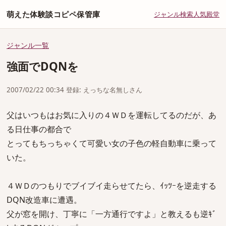
萌えた体験談コピペ保管庫
ジャンル
検索
人気
殿堂
ジャンル一覧
強面でDQNを
2007/02/22 00:34 登録: えっちな名無しさん
父はいつもはお気に入りの４ＷＤを運転してるのだが、あ
る日仕事の都合で
とってもちっちゃくて可愛い女の子色の軽自動車に乗って
いた。
４ＷＤのつもりでブイブイ走らせてたら、ｲｯﾂｰを逆走する
DQN改造車に遭遇。
父が窓を開け、丁寧に「一方通行ですよ」と教えるも逆ｷﾞ