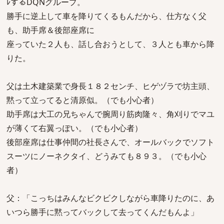
ﾚするDQNグループ。
勝手に逆上して車を降りてくるもんだから、仕方なく父
も、助手席＆後部座席に
座っていた２人も、話し合おうとして、３人とも車から降
りた。
父は土木建築業で身長１８２センチ、ヒゲヅラで坊主頭、
黙って立ってると清原似。（でも小心者）
助手席は大工の兄ちゃんで腕周り筋肉隆々、角刈りでマユ
が薄くて右翼っぽい。（でも小心者）
後部座席は仕事仲間の社長さんで、オールバックでソフト
スーツにノーネクタイ、どうみても８９３。（でも小心
者）
父：「こっちはみんなビクビクしながら車降りたのに、あ
いつら勝手に黙ってバックして去ってくんだもんよ」