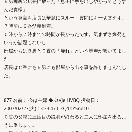
Ｂ男両親の店長に放った「息子に手を出しやがってどうす
んだ貴様」
という発言を店長は華麗にスルー。質問にも一切答えず。
７時前にＣ香父親到着。
５時から７時までの時間が長かったです。気まずさ爆発と
いうか話題もないし
部屋からはＢ男とＣ香の「帰れ」という罵声が響いてまし
た。
店長はＣ香にもＢ男にも部屋から出る事を許しませんでし
た。
877 名前： 今は主婦 ◆KsVJelHVBQ 投稿日：
2007/02/27(火) 13:33:47 ID:Q1hY5ne10
Ｃ香の父親に三度目の説明が終わると二人に部屋を出るよ
うに促します。