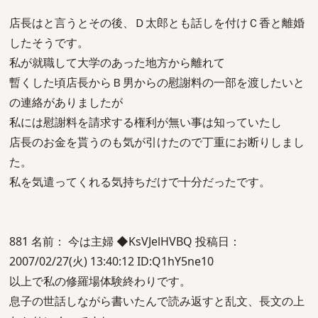
店長はと言うとその後、Ｄ太郎とも話しを付けＣ香と離婚
したそうです。
私が就職して大学のあった地方から離れて
暫くした頃店長からＢ男からの慰謝料の一部を渡したいと
の連絡がありましたが
私には慰謝料を請求する権利が無い事は知っていたし
店長のお金を貰うのも気が引けたので丁重にお断りしまし
た。
私を気遣ってくれる気持ちだけで十分だったです。
881 名前： 今は主婦 ◆KsVJelHVBQ 投稿日：
2007/02/27(火) 13:40:12 ID:Q1hY5ne10
以上で私の修羅場体験終わりです。
息子の世話しながら書いたんで読み返すと乱文、長文の上