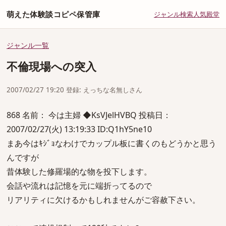
萌えた体験談コピペ保管庫
ジャンル
検索
人気
殿堂
ジャンル一覧
不倫現場への突入
2007/02/27 19:20 登録: えっちな名無しさん
868 名前： 今は主婦 ◆KsVJelHVBQ 投稿日：
2007/02/27(火) 13:19:33 ID:Q1hY5ne10
まあ今はｷｼﾞｮなわけでカップル板に書くのもどうかと思う
んですが
昔体験した修羅場的な物を投下します。
会話や流れは記憶を元に端折ってるので
リアリティに欠けるかもしれませんがご容赦下さい。