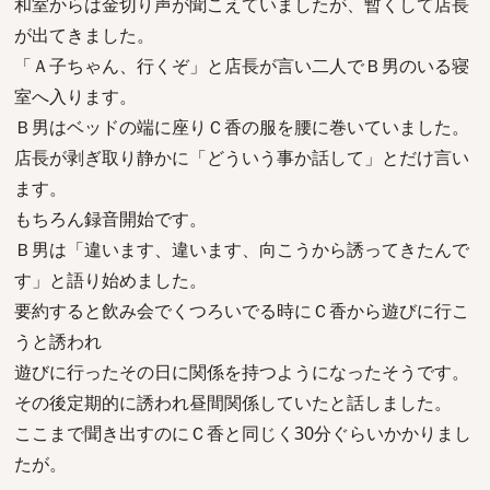
和室からは金切り声が聞こえていましたが、暫くして店長
が出てきました。
「Ａ子ちゃん、行くぞ」と店長が言い二人でＢ男のいる寝
室へ入ります。
Ｂ男はベッドの端に座りＣ香の服を腰に巻いていました。
店長が剥ぎ取り静かに「どういう事か話して」とだけ言い
ます。
もちろん録音開始です。
Ｂ男は「違います、違います、向こうから誘ってきたんで
す」と語り始めました。
要約すると飲み会でくつろいでる時にＣ香から遊びに行こ
うと誘われ
遊びに行ったその日に関係を持つようになったそうです。
その後定期的に誘われ昼間関係していたと話しました。
ここまで聞き出すのにＣ香と同じく30分ぐらいかかりまし
たが。