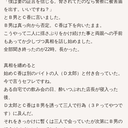
「僕は妻の証言を信じる。脅されてたのなら警察に被害届
を出す。いいですね？」
とＢ男とＣ香に言いました。
Ｂ男は真っ向から否定。Ｃ香は下を向いたまま。
こうやって二人に揺さぶりをかけ続けた事と両親への手前
もあってか少しづつ真相を話し始めました。
全部聞き終ったのが22時。長かった。
真相を纏めると
始めＣ香は別のバイトの人（Ｄ太郎）と付き合っていた。
今で言うセフレですね。
ある自宅での飲み会の日、酔いつぶれた店長が寝入った
後、
Ｄ太郎とＣ香はＢ男を誘って三人で行為（３Ｐってやつで
す）に及んだ。
それをきっかけに暫くは三人で会っていたが次第にＢ男の