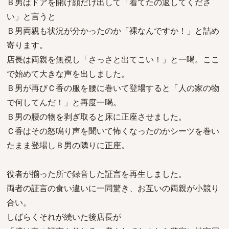
Ｂ男はドアを開け顔だけ出して「着てたの返してくださ
い」と言うと
Ｂ男両親も状況が分かったのか「裸なんですか！」と詰め
寄ります。
店長は両親を無視し「さっさと出てこい！」と一喝。ここ
で始めて大きな声を出しました。
Ｂ男が再びＣ香の服を腰に巻いて登場すると「人の家の物
で何してんだ！」と再度一喝。
Ｂ男の腰の物を剥ぎ取ると床に正座させました。
Ｃ香はその怒鳴り声を聞いて怖くなったのかシーツを巻い
たまま登場しＢ男の隣りに正座。
役者が揃った所で録音した証言を再生しました。
両者の証言の食い違いに一同驚き、お互いの両親が小競り
合い。
しばらくそれが続いた後店長が