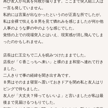
再び友人が写真を何枚か撮ります。ここまで突入組三人は
一言も発していません。
私的には言葉が出なかったというのが正直な所でしたが。
私は全裸で怯えるＢ男を見て憐れみを感じましたが何か他
人事のような夢の中のような感じでした。
覚悟の上での現場突入とはいえ、現実感が消し飛んでしま
ったのかもしれません。
店長は仁王立ちで二人を睨みつけたままでした。
店長が「Ｃ香こっちへ来い」と裸のまま和室へ連れて行き
ました。
二人きりで事の経緯を聞き出す為です。
Ｂ男はそのまま寝室へ置いておきドアを閉め私と友人はリ
ビングで待ちました。
友人が「大丈夫？帰ってもいいよ」と言いましたが私は最
後まで見届けるつもりでした。