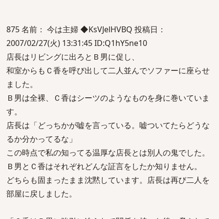
875 名前： 今は主婦 ◆KsVJelHVBQ 投稿日：
2007/02/27(火) 13:31:45 ID:Q1hY5ne10
店長はリビングに出ろとＢ男に促し、
和室からもＣ香を呼び出して二人並んでソファーに座らせ
ました。
Ｂ男は全裸、Ｃ香はシーツのようなものを身に巻いていま
す。
店長は「どっちかが嘘を言っている。嘘ついてたらどうな
るか分かってるな」
この時点で私の知ってる温厚な店長とは別人の鬼でした。
Ｂ男とＣ香はそれぞれどんな証言をしたか知りません。
どちらも固まったまま沈黙しています。店長は再び二人を
部屋に戻しました。