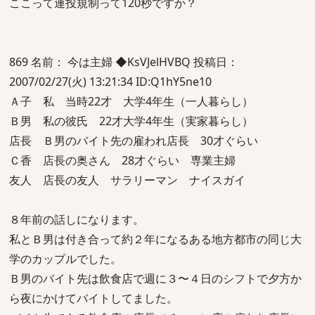
ここって連投規制って120秒ですか？
869 名前： 今は主婦 ◆KsVJelHVBQ 投稿日：
2007/02/27(火) 13:21:34 ID:Q1hY5ne10
Ａ子 私 当時22才 大学4年生（一人暮らし）
Ｂ男 私の彼氏 22才大学4年生（実家暮らし）
店長 Ｂ男のバイト先の雇われ店長 30才ぐらい
Ｃ香 店長の奥さん 28才ぐらい 専業主婦
友人 店長の友人 サラリーマン ナイスガイ
８年前の話しになります。
私とＢ男は付き合って約２年になるある地方都市の同じ大
学のカップルでした。
Ｂ男のバイト先は飲食店で週に３〜４日のシフトで夕方か
ら夜にかけてバイトしてました。