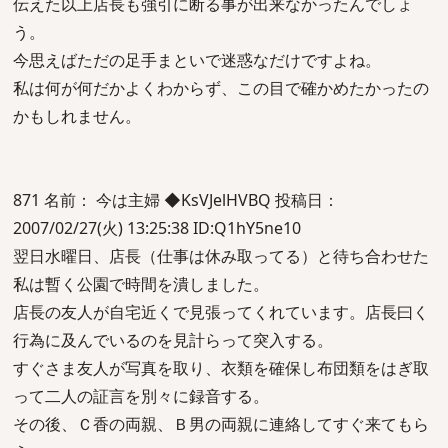
伝えた以上店長も強引に断る事が出来なかったんでしょ
う。
今思えばただの足手まといで迷惑なだけですよね。
私は何が何だかよくわからず、この目で確かめたかったの
かもしれません。
871 名前： 今は主婦 ◆KsVJelHVBQ 投稿日：
2007/02/27(火) 13:25:38 ID:Q1hY5ne10
翌日水曜日、店長（仕事は休み取ってる）と待ち合わせた
私は暫く公園で時間を潰しました。
店長の友人が自宅近くで見張ってくれています。店長曰く
行為に及んでいるのを見計らって突入する。
すぐさま友人が写真を取り、衣類を確保し布団類をはぎ取
って二人の証言を別々に録音する。
その後、Ｃ香の両親、Ｂ男の両親に連絡してすぐ来てもら