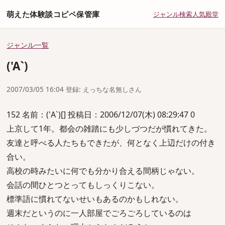
萌えた体験談コピペ保管庫
ジャンル
検索
人気
殿堂
ジャンル一覧
('A`)
2007/03/05 16:04 登録: えっちな名無しさん
152 名前：('A`)[] 投稿日：2006/12/07(木) 08:29:47 0
上京して1年。都会の雑踏にも少しづつだが慣れてきた。
友達と呼べる人たちもできたが、何となく上辺だけの付き
合い。
高校の時みたいに何でも分かり合える間柄じゃない。
会話の間ひとつとってもしっくりこない。
標準語に慣れてないせいもあるのかもしれない。
週末だというのに一人部屋でごろごろしているのは