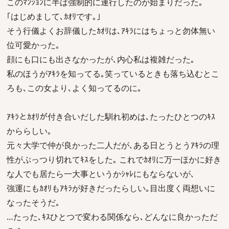
このﾏﾝｼｮﾝに半ば強制的に連行したのが始まりだった｡
｢はじめまして､ｶｵﾘです｡｣
そう行儀よくお辞儀したｶｵﾘは､ｱｷﾗにはちょっと勿体無い
位可愛かった｡
顔にも口にも出さなかったが､内心私は複雑だった｡
私のほうがｱｷﾗを知ってる｡笑っているときも落ち込むとこ
ろも､この女より､よく知ってるのに｡
ｱｷﾗとｶｵﾘが付き合いだした馴れ初めは､たったひとつのｷｽ
かららしい｡
元々大学で仲が良かった二人だが､ある日とうとうｱｷﾗの理
性がぷっつり切れてｷｽをした｡ これでｶｵﾘに万一ほかに好き
な人でも居たら一大事というかｼｬﾚにもならないが､
強運にもｶｵﾘもｱｷﾗが好きだったらしい｡目出度く両想いに
なったそうだ｡
…たった､ｷｽひとつで変わる関係なら､どんなに良かっただ