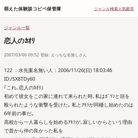
萌えた体験談コピペ保管庫
ジャンル
検索
人気
殿堂
ジャンル一覧
恋人のｶｵﾘ
2007/03/06 09:52 登録: えっちな名無しさん
122 ：水先案名無い人：2006/11/26(日) 18:03:46
ID:/SX8TDy60
｢これ､恋人のｶｵﾘ｣
初めて彼女をこの家に連れて来られた時､私はｶﾞﾂﾝと頭を
殴られたような衝撃を受けた｡ 私とｱｷﾗが同棲し始めたのは
6年前の事だ｡
高校から一人暮らしを始めるｱｷﾗが､寂しいからという理由
で昔から仲の良かった私を