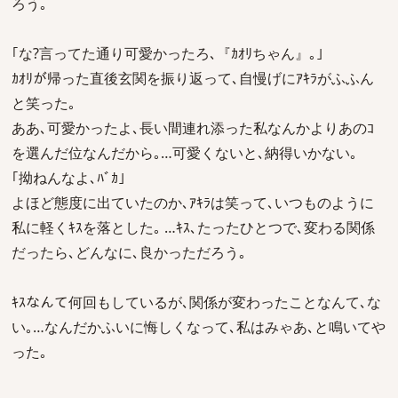
ろう｡
｢な?言ってた通り可愛かったろ､『ｶｵﾘちゃん』｡｣
ｶｵﾘが帰った直後玄関を振り返って､自慢げにｱｷﾗがふふん
と笑った｡
ああ､可愛かったよ､長い間連れ添った私なんかよりあのｺ
を選んだ位なんだから｡…可愛くないと､納得いかない｡
｢拗ねんなよ､ﾊﾞｶ｣
よほど態度に出ていたのか､ｱｷﾗは笑って､いつものように
私に軽くｷｽを落とした｡ …ｷｽ､たったひとつで､変わる関係
だったら､どんなに､良かっただろう｡
ｷｽなんて何回もしているが､関係が変わったことなんて､な
い｡…なんだかふいに悔しくなって､私はみゃあ､と鳴いてや
った｡