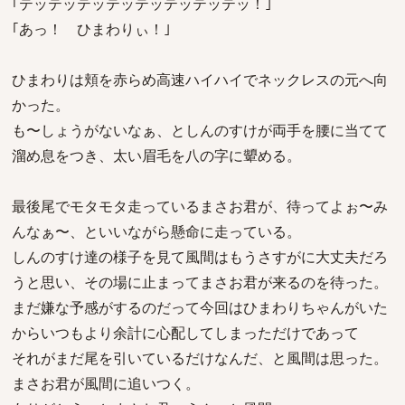
｢テッテッテッテッテッテッテッテッ！｣
｢あっ！ ひまわりぃ！｣
ひまわりは頬を赤らめ高速ハイハイでネックレスの元へ向
かった。
も〜しょうがないなぁ、としんのすけが両手を腰に当てて
溜め息をつき、太い眉毛を八の字に顰める。
最後尾でモタモタ走っているまさお君が、待ってよぉ〜み
んなぁ〜、といいながら懸命に走っている。
しんのすけ達の様子を見て風間はもうさすがに大丈夫だろ
うと思い、その場に止まってまさお君が来るのを待った。
まだ嫌な予感がするのだって今回はひまわりちゃんがいた
からいつもより余計に心配してしまっただけであって
それがまだ尾を引いているだけなんだ、と風間は思った。
まさお君が風間に追いつく。