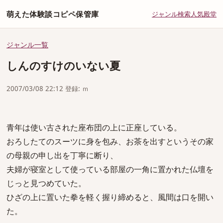
萌えた体験談コピペ保管庫
ジャンル
検索
人気
殿堂
ジャンル一覧
しんのすけのいない夏
2007/03/08 22:12 登録: ｍ
青年は使い古された座布団の上に正座している。
おろしたてのスーツに身を包み、お茶を出すというその家
の母親の申し出を丁寧に断り、
夫婦が寝室として使っている部屋の一角に置かれた仏壇を
じっと見つめていた。
ひざの上に置いた拳を軽く握り締めると、風間は口を開い
た。