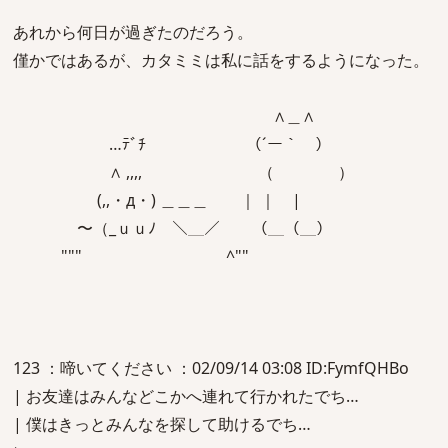
あれから何日が過ぎたのだろう。
僅かではあるが、カタミミは私に話をするようになった。
∧＿∧
…ﾃﾞﾁ （´ー｀ ）
∧ ,,,, （ ）
(,,・д・) ＿＿＿ ｜ ｜ |
〜（_ｕｕﾉ ＼＿／ （＿（＿）
""" ^""
123 ：啼いてください ：02/09/14 03:08 ID:FymfQHBo
| お友達はみんなどこかへ連れて行かれたでち…
| 僕はきっとみんなを探して助けるでち…