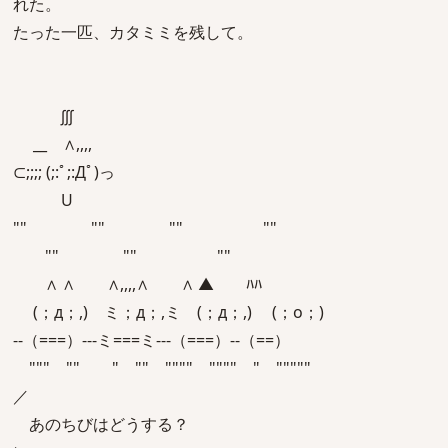
れた。
たった一匹、カタミミを残して。
∫∫∫
__ ∧,,,,
⊂;;;; (;:ﾟ;:Дﾟ)っ
U
"" "" "" ""
"" "" ""
∧ ∧ ∧,,,,∧ ∧ ▲ ﾊﾊ
(；д；,) ミ；д；,ミ (；д；,) (；o；)
--（===）---ミ===ミ---（===）--（==）
""" "" " "" """" """" " """""
／
あのちびはどうする？