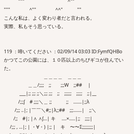
""" ^""
""" ^"" ^^" ""
こんな私は、よく変わり者だと言われる。
実際、私もそう思っている。
119 ：啼いてください ：02/09/14 03:03 ID:FymfQHBo
かつてこの公園には、１０匹以上のちびギコが住んでい
た。
＿＿＿＿ ＿＿＿
＿＿/;;;; ;; ;;;W ;;## |
___|;; ;;; ;;＼;;; ;;; ;; ;;;;;; ;;;;; ;;|__
/;;;∫ # ;;;;＼＿ ;; ;; .......|;;λ
/;;; ..|; |￣￣＼#;;|λ;;## ;;;.......| ;;＼
/;; #|; |∧ ∧∫...| キ ....×.....|;; ;;;;|
/;;; , ...|; | ・∀・) |;; | キ 〜〜Σ;;;;;;;;;|