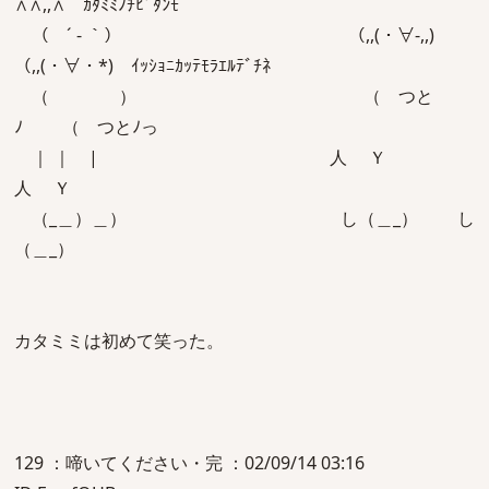
∧∧,,∧ ｶﾀﾐﾐﾉﾁﾋﾞﾀﾝﾓ
（ ´ - ｀） （,,(・∀-,,)
（,,(・∀・*) ｲｯｼｮﾆｶｯﾃﾓﾗｴﾙﾃﾞﾁﾈ
（ ） （ つと
ﾉ （ つとﾉっ
｜ ｜ | 人 Ｙ
人 Ｙ
（_＿）＿） し（＿_） し
（＿_）
カタミミは初めて笑った。
129 ：啼いてください・完 ：02/09/14 03:16