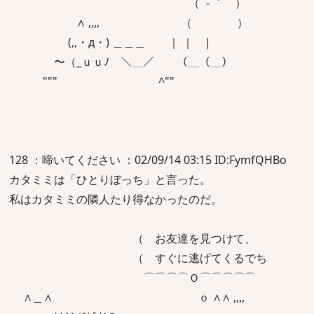
（´ - ｀ ）
∧ ,,,, （ ）
(,,・д・) ＿＿＿ ｜ ｜ |
〜（_ｕｕﾉ ＼＿／ （＿（＿）
""" ^""
128 ：啼いてください ：02/09/14 03:15 ID:FymfQHBo
カタミミは「ひとりぼっち」と言った。
私はカタミミの隣人たり得なかったのだ。
（ お友達を見つけて、
（ すぐに逃げてくるでち
⌒⌒⌒⌒Ｏ⌒⌒⌒⌒⌒
∧＿∧ ｏ ∧∧ ,,,,