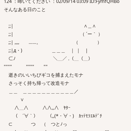
124 ：啼いてください ：02/09/14 03:09 ID:FymfQHBo
そんなある日のこと
;;| ∧＿∧
;;| （ ´ー｀ ）
;;| ,,,, ……。 （ ）
;;|д・) ＿＿＿ ｜ ｜ |
⊂ﾉ ＼＿／ .（＿（＿）
"""" """" ""
逝きのいいちびギコを捕まえたモナ
さっそく持ち帰って改造モナ
＿＿ ＿＿＿＿＿＿＿＿＿＿＿／
∨
∧＿∧ ∧∧,,∧ ﾔﾀｰ
（ ´∀｀） （,,(*・∀・) ｶｯﾃﾓﾗｴﾙﾃﾞﾁ
⊂ つ （ つとﾉっ