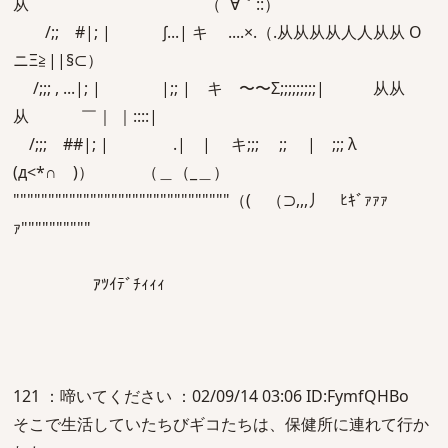
从 （ ´∀｀::）
/;; #|; | ∫...| キ ....×.（.从从从从人人从从 O
ニΞ≧||§⊂）
/;;; , ...|; | |;; | キ 〜〜Σ;;;;;;;;;| 从从
从 ￣｜ ｜::::|
/;;; ##|; | .| | キ;;; ;; | ;;; λ
(д<*∩ )） （＿（_＿）
"""""""""""""""""""""""""""""""（( （⊃,,,丿 ﾋｷﾞｧｧｧ
ｧ""""""""""
ｱﾂｲﾃﾞﾁｨｨｨ
121 ：啼いてください ：02/09/14 03:06 ID:FymfQHBo
そこで生活していたちびギコたちは、保健所に連れて行か