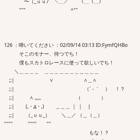
〜（_ｕｕﾉ ＼＿／ （＿（＿）
""" ^""
126 ：啼いてください ：02/09/14 03:13 ID:FymfQHBo
そこのモナー、待つでち！
僕もスカトロレースに使って欲しいでち！
＼＿＿＿＿ ＿＿＿＿＿＿＿＿＿＿＿
;;| ∨ ∧＿∧
;;| （´ - ｀ ） ！？
;;| ∧ ,,,,, （ ）
;;| (,・д・,) ＿＿＿ ｜ ｜ |
;;| （_ｕｕ_） ＼＿／ （＿（＿）
"""" """" ""
もな！？