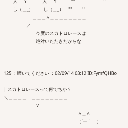
人 Ｙ 人 Ｙ "" ""
し（＿_） し（＿_） "" ""
＿＿＿∧＿＿＿＿＿＿＿＿
／
今度のスカトロレースは
絶対いただきだからな
125 ：啼いてください ：02/09/14 03:12 ID:FymfQHBo
| スカトロレースって何でちか？
＼＿＿＿＿ ＿＿＿＿＿＿＿＿
∨
∧＿∧
（´ー｀ ）