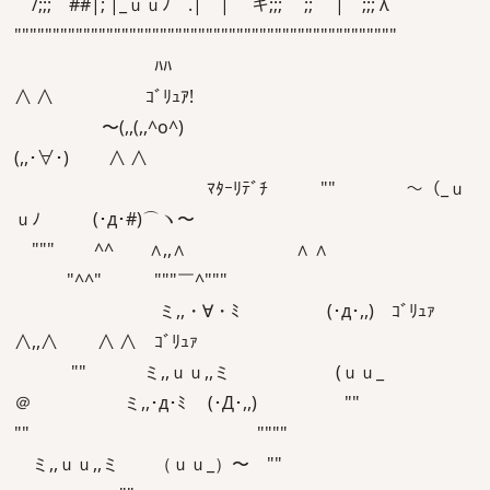
/;;; ##|; |_ｕｕﾉ .| | キ;;; ;; | ;;; λ
""""""""""""""""""""""""""""""""""""""""""""""""""
ﾊﾊ
∧ ∧ ｺﾞﾘｭｱ!
〜(,,(,,^o^)
(,,･∀･) ∧ ∧
ﾏﾀｰﾘﾃﾞﾁ "" 〜（_ｕ
ｕﾉ (･д･#)⌒ヽ〜
""" ^^ ∧,,∧ ∧ ∧
"^^" """￣^"""
ミ,,・∀・ﾐ (･д･,,) ｺﾞﾘｭｧ
∧,,∧ ∧ ∧ ｺﾞﾘｭｧ
"" ミ,,ｕｕ,,ミ (ｕｕ_
＠ ミ,,･д･ﾐ (･Д･,,) ""
"" """"
ミ,,ｕｕ,,ミ （ｕｕ_）〜 ""