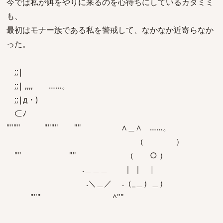
今では私が餌をやりに来るのを心待ちにしているカタミミ
も、
最初はモナー族である私を警戒して、なかなか近寄らなか
った。
;;|
;;| ,,,, ……。
;;|д・)
⊂ﾉ
"""" """" "" ∧＿∧ ……。
（ ）
"" "" （ ○ ）
.＿＿＿ ｜ ｜ |
.＼＿／ .（_＿）＿）
""" ^""