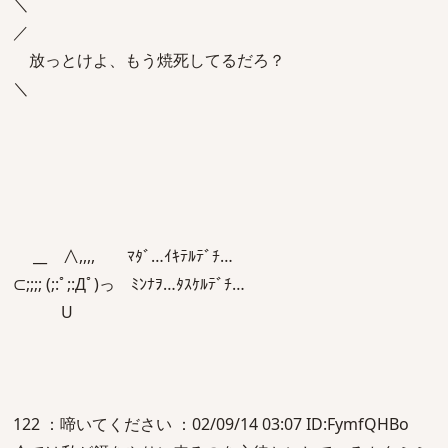
＼
／
放っとけよ、もう焼死してるだろ？
＼
__ ∧,,,, ﾏﾀﾞ…ｲｷﾃﾙﾃﾞﾁ…
⊂;;;; (;:ﾟ;:Дﾟ)っ ﾐﾝﾅｦ…ﾀｽｹﾙﾃﾞﾁ…
U
122 ：啼いてください ：02/09/14 03:07 ID:FymfQHBo