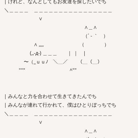
| けれど、なんとしてもお友達を探したいでち
＼＿＿＿＿ ＿＿＿＿＿＿＿＿＿＿＿＿＿＿＿＿
∨
∧＿∧
（´ - ｀ ）
∧ ,,,, （ ）
(,,-д-) ＿＿＿ ｜ ｜ |
〜（_ｕｕﾉ ＼＿／ （＿（＿）
""" ^""
| みんなと力を合わせて生きてきたんでち
| みんなが連れて行かれて、僕はひとりぼっちでち
＼＿＿＿＿ ＿＿＿＿＿＿＿＿＿＿＿＿＿＿＿＿
∨
∧＿∧