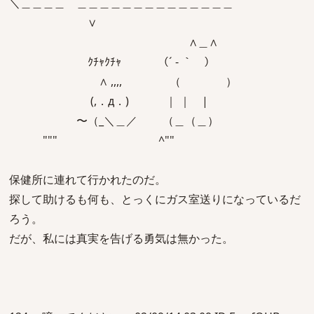
＼＿＿＿＿ ＿＿＿＿＿＿＿＿＿＿＿＿＿＿
∨
∧＿∧
ｸﾁｬｸﾁｬ （´ - ｀ ）
∧ ,,,, （ ）
(,．д．) ｜ ｜ |
〜（_＼＿／ （＿（＿）
""" ^""
保健所に連れて行かれたのだ。
探して助けるも何も、とっくにガス室送りになっているだ
ろう。
だが、私には真実を告げる勇気は無かった。