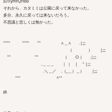
ID:FymfQHBo
それから、カタミミは公園に戻って来なかった。
多分、永久に戻っては来ないだろう。
不思議と悲しくは無かった。
"""" """" "" ∧＿∧ .|;;;
（ ） |;;;
"" "" （ ○ ） .|;;;
.＿＿＿ ｜ ｜ | " |;;;
.＼＿／ .（_＿）＿） |;;;
""" ^""
終