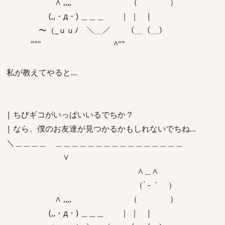
∧ ,,,, （ ）
(,,・д・) ＿＿＿ ｜ ｜ |
〜（_ｕｕﾉ ＼＿／ （＿（＿）
""" ^""
私が教えてやると…
| ちびギコがいっぱいいるでちか？
| なら、僕のお友達が見つかるかもしれないでちね…
＼＿＿＿＿ ＿＿＿＿＿＿＿＿＿＿＿＿＿＿＿＿
∨
∧＿∧
（´ - ｀ ）
∧ ,,,, （ ）
(,,・д・) ＿＿＿ ｜ ｜ |