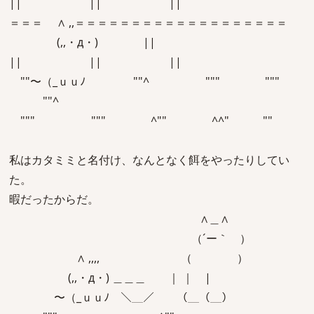
|| || ||
＝＝＝ ∧ ,,＝＝＝＝＝＝＝＝＝＝＝＝＝＝＝＝＝＝＝
(,,・д・) ||
|| || ||
""〜（_ｕｕﾉ ""^ """ """
""^
""" """ ^"" ^^" ""
私はカタミミと名付け、なんとなく餌をやったりしてい
た。
暇だったからだ。
∧＿∧
（´ー｀ ）
∧ ,,,, （ ）
(,,・д・) ＿＿＿ ｜ ｜ |
〜（_ｕｕﾉ ＼＿／ （＿（＿）