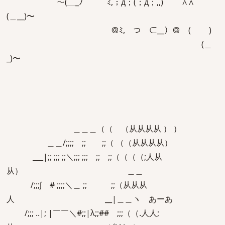
〜(＿_ﾉ ﾐ,；д；(；д；,,) ∧∧
(＿__)〜
＠ﾐ, つ ⊂__）＠ ( )
(＿
_)〜
＿＿＿（（ （从从从从 ） ）
＿＿/;;;; ;; ;;（ （（从从从从）
___|;; ;;; ;;＼;;; ;;; ;; ;;（（（（;人从
从） ＿＿
/;;;∫ # ;;;;＼＿ ;; ;;（从从从
人 __|＿＿ヽ あーあ
/;;; ..|; |￣￣＼#;;|λ;;## ;;;（（.人人;