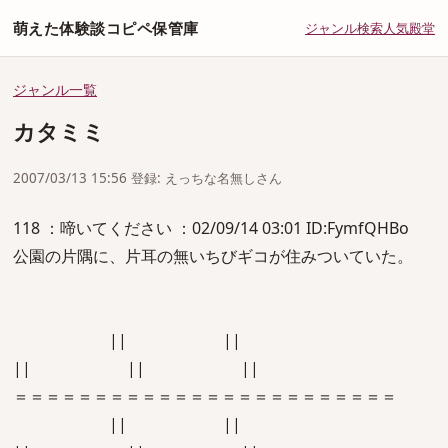
萌えた体験談コピペ保管庫
ジャンル
検索
人気
殿堂
ジャンル一覧
カタミミ
2007/03/13 15:56 登録: えっちな名無しさん
118 ：啼いてください ：02/09/14 03:01 ID:FymfQHBo
公園の片隅に、片耳の無いちびギコが住みついていた。
|| ||
|| || ||
＝＝＝＝＝＝＝＝＝＝＝＝＝＝＝＝＝＝＝＝＝＝＝＝
|| ||