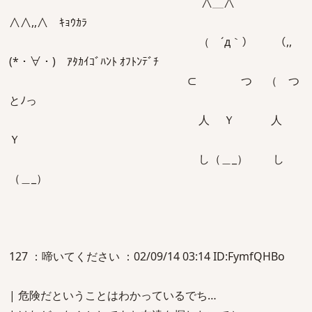
∧＿∧
∧∧,,∧ ｷｮｳｶﾗ
（ ´д｀） （,,
(*・∀・) ｱﾀｶｲｺﾞﾊﾝﾄ ｵﾌﾄﾝﾃﾞﾁ
⊂ つ （ つ
とﾉっ
人 Ｙ 人
Ｙ
し（＿_） し
（＿_）
127 ：啼いてください ：02/09/14 03:14 ID:FymfQHBo
| 危険だということはわかっているでち…