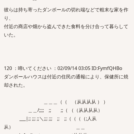
""
彼らは持ち寄ったダンボールの切れ端などで粗末な家を作
り、
付近の商店や畑から盗んできた食料を分け合って暮らして
いた。
120 ：啼いてください ：02/09/14 03:05 ID:FymfQHBo
ダンボールハウスは付近の住民の通報により、保健所に焼
却された。
＿＿＿（（ （从从从从 ） ）
＿＿/;;;; ;; ;;（ （（从从从从）
___|;; ;;; ;;＼;;; ;;; ;; ;;（（（（;人从
从） ＿＿