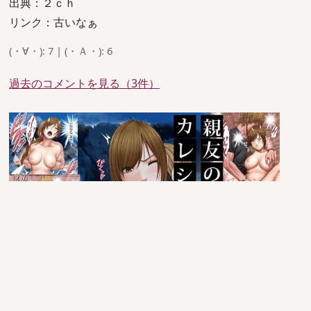
出典：２ｃｈ
リンク：古いなぁ
(・∀・): 7 | (・Ａ・): 6
過去のコメントを見る（3件）