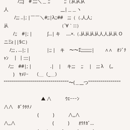
/;;;∫ # ;;;;＼＿ ;; ;;（从从从
人 __|＿＿ヽ
/;;; ..|; |￣￣＼#;;|λ;;## ;;;（（.人人;
从 （´∀｀:::）
/;; #|; | ∫...| キ ....×.（.从从从从人人从从 O
ニΞ≧||§⊂）
/;;; , ...|; | |;; | キ 〜〜Σ;;;;;;;;;| ∧∧ ｵｼﾞﾁ
ｬﾝ￣｜ ｜::::|
/;;; ##|; | .| | キ;;; ;; | ;;; λ (,,
) ﾔﾒﾃｰ （＿（_＿）
""""""""""""""""""""""""""""""""〜(＿__つ""""""""""""""""
▲ ∧ ｳｴｰｰｰﾝ
∧∧ ﾎﾞｸﾀﾁﾉ
( ) ∧,,∧
∧,,∧ ( ) ｵｳﾁｶﾞ…