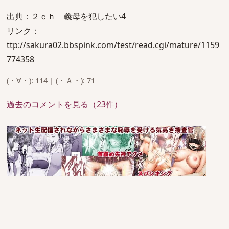
出典：２ｃｈ 義母を犯したい4
リンク：
ttp://sakura02.bbspink.com/test/read.cgi/mature/1159
774358
(・∀・): 114 | (・Ａ・): 71
過去のコメントを見る（23件）