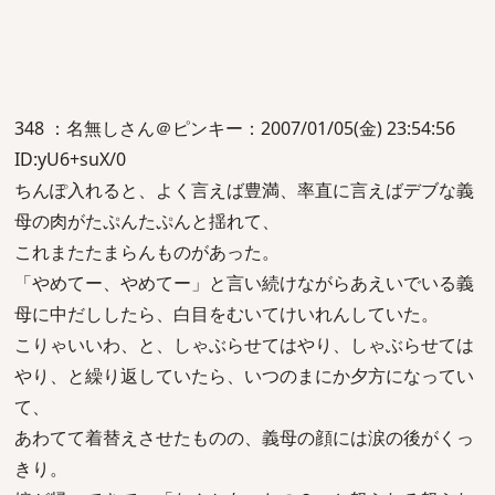
348 ：名無しさん＠ピンキー：2007/01/05(金) 23:54:56
ID:yU6+suX/0
ちんぽ入れると、よく言えば豊満、率直に言えばデブな義
母の肉がたぷんたぷんと揺れて、
これまたたまらんものがあった。
「やめてー、やめてー」と言い続けながらあえいでいる義
母に中だししたら、白目をむいてけいれんしていた。
こりゃいいわ、と、しゃぶらせてはやり、しゃぶらせては
やり、と繰り返していたら、いつのまにか夕方になってい
て、
あわてて着替えさせたものの、義母の顔には涙の後がくっ
きり。