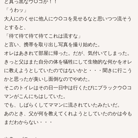
と真っ黒なウ○コが！！
「うわッ」
大人にのくせに他人にウ○コを見せるなと思いつつ流そう
とすると、
「待て待て待て待てこれは流すな」
と言い、携帯を取り出し写真を撮り始めた。
オレはあきれて部屋に帰った。だが、気付いてしまった。
きっと父はまた自分の体を犠牲にして生物的な何かをオレ
に教えようとしていたのではないかと・・・聞きに行こう
かと思ったが臭いし面倒なのでやめた。
そこのトイレはその日一日中は行くたびにブラックウ○コ
マンがこんにちはしていた。
でも、しばらくしてママンに流されていたみたいだ。
あのとき、父が何を教えてくれようとしていたのかは今も
まだわからない・・・