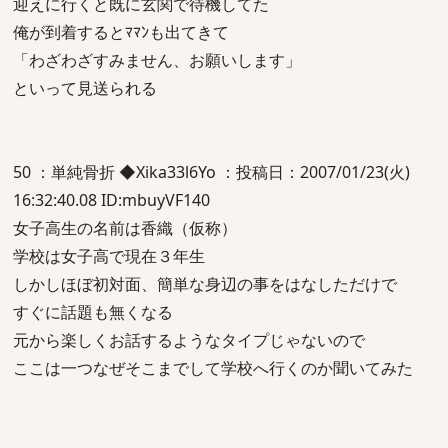
迎えに行くと既に玄関で待機してた
俺が到着するとﾏﾏﾝも出てきて
「わざわざすみません、お願いします」
といって見送られる
50 ：単純骨折 ◆Xika33l6Yo ：投稿日：2007/01/23(火)
16:32:40.08 ID:mbuyVF140
女子高生の名前は香織（仮称）
学校は女子高で現在３年生
しかしほぼ初対面、簡単な身辺の事をはなしただけで
すぐに話題も無くなる
元から楽しくお話するようなタイプじゃないので
ここは一つなぜそこまでして学校へ行くのか聞いてみた