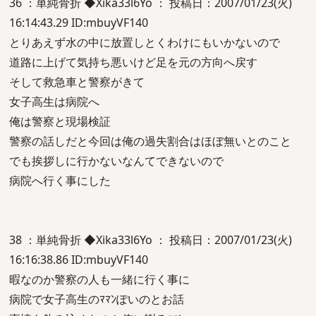
36 ：単純骨折 ◆Xika33l6Yo ： 投稿日：2007/01/23(火)
16:14:43.29 ID:mbuyVF140
とりあえず水の中に放置しとくわけにもいかないので
道路に上げて気持ち悪いけど足を元の方向へ戻す
そして救急車と警察がきて
女子高生は病院へ
俺は警察と現場検証
警察の話しだと今回は俺の過失割合はほぼ無いとのこと
でも挨拶しに行かないなんてできないので
病院へ行く事にした
38 ：単純骨折 ◆Xika33l6Yo ： 投稿日：2007/01/23(火)
16:16:38.86 ID:mbuyVF140
暇なのか警察の人も一緒に行く事に
病院で女子高生のﾏﾏﾝぽいのとお話