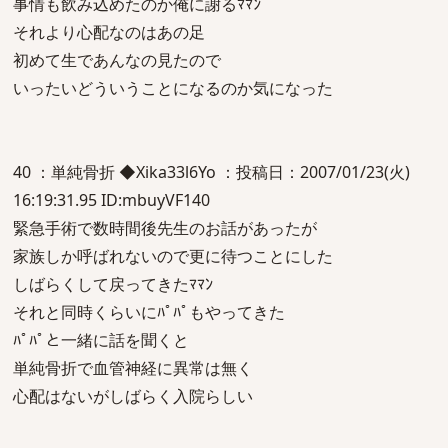
事情も飲み込めたのか俺に謝るﾏﾏﾝ
それより心配なのはあの足
初めて生であんなの見たので
いったいどういうことになるのか気になった
40 ：単純骨折 ◆Xika33l6Yo ：投稿日：2007/01/23(火)
16:19:31.95 ID:mbuyVF140
緊急手術で数時間後先生のお話があったが
家族しか呼ばれないので更に待つことにした
しばらくして戻ってきたﾏﾏﾝ
それと同時くらいにﾊﾟﾊﾟもやってきた
ﾊﾟﾊﾟと一緒に話を聞くと
単純骨折で血管神経に異常は無く
心配はないがしばらく入院らしい