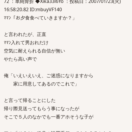
72 ：単純骨折 ◆Xika33l6Yo ：投稿日：2007/01/23(火)
16:58:20.82 ID:mbuyVF140
ﾏﾏﾝ「お夕食食べていきますか？」
と言われたが、正直
ﾏﾏﾝ入れて男おれだけ
空気に耐えられる自信が無い
やたら高い声で
俺「いえいえいえ、ご迷惑になりますから
家に用意してあるのでこれで」
と言って帰ることにした
帰り際見送ってもらう事になったが
そこで５人のなかでも一番アホそうな子が