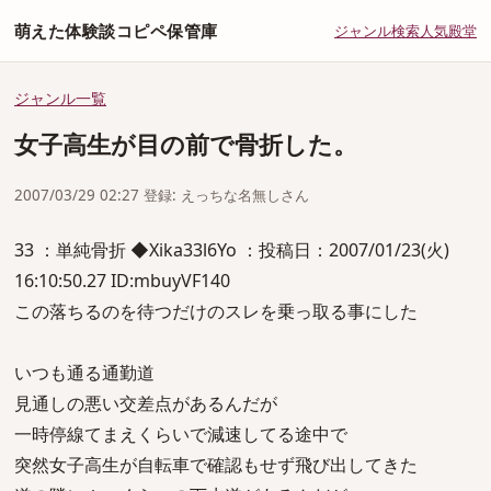
萌えた体験談コピペ保管庫
ジャンル
検索
人気
殿堂
ジャンル一覧
女子高生が目の前で骨折した。
2007/03/29 02:27 登録: えっちな名無しさん
33 ：単純骨折 ◆Xika33l6Yo ：投稿日：2007/01/23(火)
16:10:50.27 ID:mbuyVF140
この落ちるのを待つだけのスレを乗っ取る事にした
いつも通る通勤道
見通しの悪い交差点があるんだが
一時停線てまえくらいで減速してる途中で
突然女子高生が自転車で確認もせず飛び出してきた