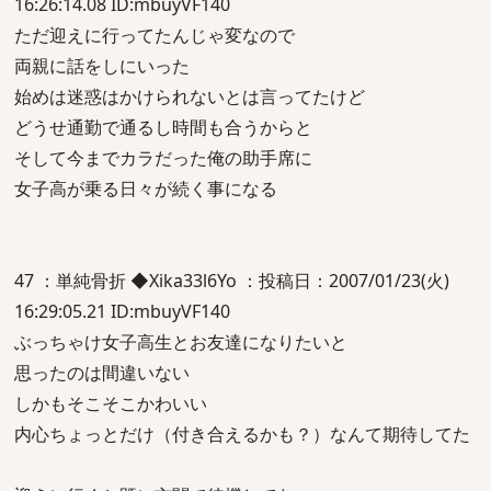
16:26:14.08 ID:mbuyVF140
ただ迎えに行ってたんじゃ変なので
両親に話をしにいった
始めは迷惑はかけられないとは言ってたけど
どうせ通勤で通るし時間も合うからと
そして今までカラだった俺の助手席に
女子高が乗る日々が続く事になる
47 ：単純骨折 ◆Xika33l6Yo ：投稿日：2007/01/23(火)
16:29:05.21 ID:mbuyVF140
ぶっちゃけ女子高生とお友達になりたいと
思ったのは間違いない
しかもそこそこかわいい
内心ちょっとだけ（付き合えるかも？）なんて期待してた