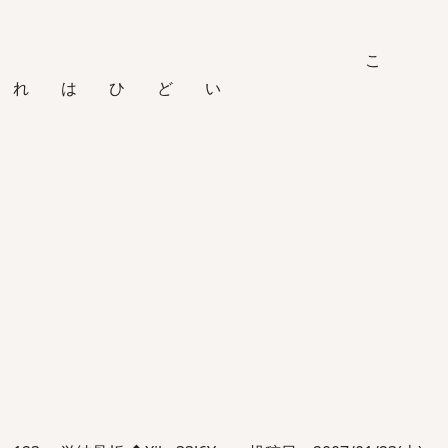
こ
れ は ひ ど い