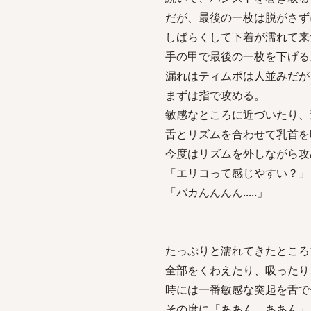
だが、最後の一枚は脱がさずに、
しばらくして下着が濡れて来
手の甲で最後の一枚を下げる
漏れはティムポは人並みだが
まずは指で攻める。
敏感なところに近づいたり、
舌とリズムを合わせて乳首を
今度はリズムを外しながら攻
「エリコって感じやすい？」
「バカんんんん.....」
たっぷりと濡れてきたところ
全部をくわえたり、吸ったり、吐
時には一番敏感な突起を舌で
その度に「ああん、ああん」