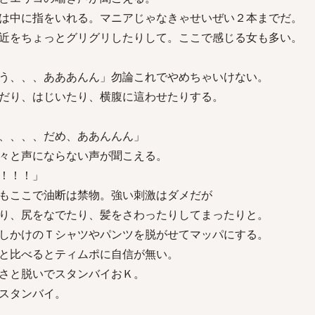
は中に指をいれる。マニアじゃなきゃせいぜい２本までだ。
近をちょっとグリグリしたりして。ここで感じる女も多い。
う、、、あああんん」勿論これでやめちゃいけない。
だり、はじいたり、横腹に這わせたりする。
、、、、だめ、ああんんん」
々と声にならない声が聞こえる。
！！！」
もここで油断は禁物。強い刺激はダメだが
り、尻をなでたり、髪をさわったりしてまったりと。
しかけのＴシャツやパンツを脱がせてマッパにする。
と比べるとティムポに自信が無い。
さと脱いでスタンバイおＫ。
スタンバイ。