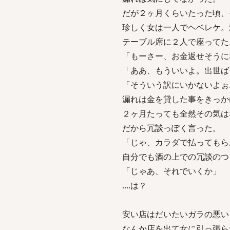
だが２ヶ月くらいたった頃、
珍しく女は一人でヘベレケ。
テーブル席に２人で座ってた
「もーさー、お金返せそうに
「ああ、もういいよ。出世ば
「そういう訳にいかないよぉ..
漏れは金を貸した事をきっか
２ヶ月たっても全然その気は
だから冗談っぽく言った。
「じゃ、カラダで払ってもら
自分でも酒の上での冗談のつ
「じゃあ、それでいくか」
....は？
安い店はだいたいガラの悪い
なんか店を出て女に引っ張ら