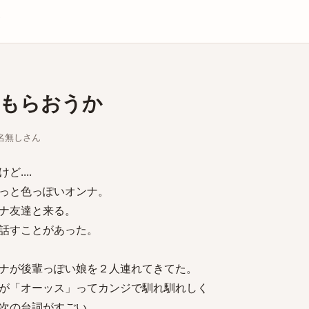
庫
もらおうか
ちな名無しさん
....
っと色っぽいオンナ。
ナ友達と来る。
話すことがあった。
ナが後輩っぽい娘を２人連れてきてた。
が「オーッス」ってカンジで馴れ馴れしく
次の台詞がすごい。