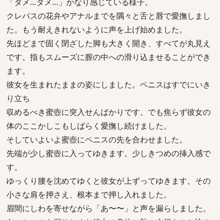
「ダメ…ダメ…」かなり感じている様子。
クレパスの花弁やアナルまでを隅々と舌と唇で愛撫しまし
た。もう耐えきれないように声を上げ始めました。
先ほどまで固く閉ざした脚も大きく開き、すべてが丸見え
です。指もスムーズに膣の中への滑り込ませることができ
ます。
彼女を生まれたままの姿にしました。ペニスはすでにいき
り立ち
収めるべき蜜壺に突入せんばかりです。でも焦らず彼女の
体のここかしこもしばらく愛撫し続けました。
そしていよいよ蜜壺にペニスの先を合わせました。
先端が少し蜜壺に入ってゆきます。少しきつめの挿入感で
す。
ゆっくり腰を沈めてゆくと彼女が上ずってゆきます。その
小さな肩を押さえ、根本まで押し入れました。
眉間にしわを寄せながら「あ〜〜」と声を漏らしました。