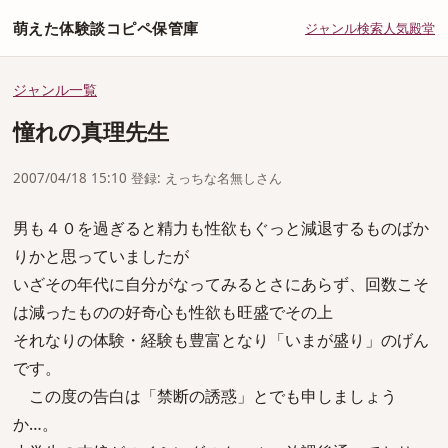
萌えた体験談コピペ保管庫
ジャンル
検索
人気
殿堂
ジャンル一覧
憧れの真理先生
2007/04/18 15:10 登録: えっちな名無しさん
男も４０を過ぎると精力も性欲もぐっと減退するものばか
りかと思っていましたが
いざその年代に自分がなってみるとさにあらず、回数こそ
は減ったものの好奇心も性欲も旺盛でその上
それなりの体験・経験も豊富となり「いまが盛り」のげん
です。
この度の告白は「禁断の誘惑」とでも申しましょう
か…。