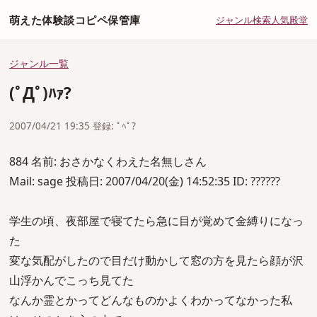
萌えた体験談コピペ保管庫
ジャンル
検索
人気
殿堂
ジャンル一覧
(ﾟДﾟ)ﾊｧ?
2007/04/21 19:35 登録: ﾟﾍﾟ?
884 名前: おさかなくわえた名無しさん
Mail: sage 投稿日: 2007/04/20(金) 14:52:35 ID: ??????
学生の頃、夜部屋で寝てたら急に目が覚めて金縛りになっ
た
変な気配がしたので目だけ動かして窓の方を見たら顔が沢
山浮かんでこっち見てた
なんか霊とかってどんなものかよくわかってなかった私