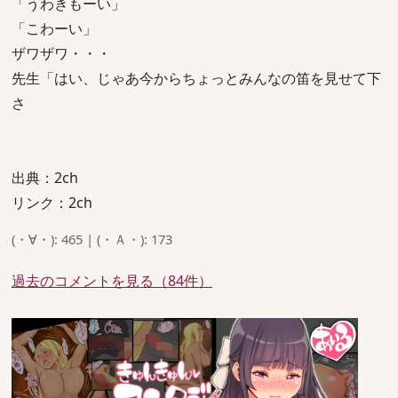
「うわきもーい」
「こわーい」
ザワザワ・・・
先生「はい、じゃあ今からちょっとみんなの笛を見せて下
さ
出典：2ch
リンク：2ch
(・∀・): 465 | (・Ａ・): 173
過去のコメントを見る（84件）