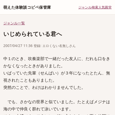
萌えた体験談コピペ保管庫
ジャンル
検索
人気
殿堂
ジャンル一覧
いじめられている君へ
2007/04/27 11:36 登録: エロくない名無しさん
中１のとき、吹奏楽部で一緒だった友人に、だれも口をき
かなくなったときがありました。
いばっていた先輩（せんぱい）が３年になったとたん、無
視されたこともありました。
突然のことで、わけはわかりませんでした。
でも、さかなの世界と似ていました。たとえばメジナは
海の中で仲良く群れて泳いでいます。