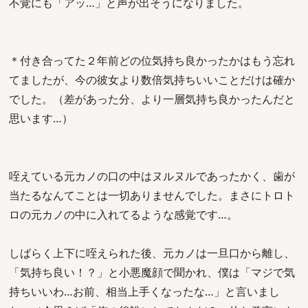
不覚にも「アッ…」と声が出そうになりました。
＊付き合ってた２年前どの位気持ち良かったかはもう忘れ
てましたが、今の彼女より数倍気持ちいいことだけは確か
でした。（差があった分、より一層気持ち良かったんだと
思います…）
咥えている元カノの口の中はヌルヌルであったかく、歯が
当たるなんてことは一切ありませんでした。まさにトロト
ロの元カノの中に入れてるような感覚です…。
しばらく上下に咥えられた後、元カノは一旦口から離し、
「気持ち良い！？」と小悪魔顔で聞かれ、僕は「マジで気
持ちいいわ…お前、相当上手くなったな…」と言いまし