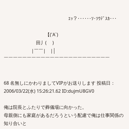
ｴｯ？･･････ｿ･ｿｳﾃﾞｽｶ･･･
【('A`)
田丿( )
|￣￣| |│
￣￣￣￣￣￣￣￣￣￣￣￣￣￣￣￣￣￣￣￣￣￣￣
68 名無しにかわりましてVIPがお送りします 投稿日：
2006/03/22(水) 15:26:21.62 ID:dujmU8GV0
俺は院長とふたりで葬儀場に向かった。
母親側にも家庭があるだろうという配慮で俺は仕事関係の
知り合いと