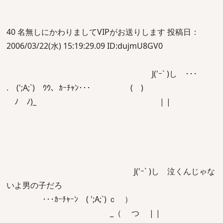
40 名無しにかわりましてVIPがお送りします 投稿日：
2006/03/22(水) 15:19:29.09 ID:dujmU8GV0
J('ｰ` )し ･･･
. (';A;`) ｳｳ、ｶｰﾁｬﾝ･･･ ( )
ﾉ ﾉ)_ | |
J('ｰ` )し 泣くんじゃな
いよ男の子だろ
･･･ｶｰﾁｬｰﾝ ( ';A;`) ｃ ）
_（ つ | |