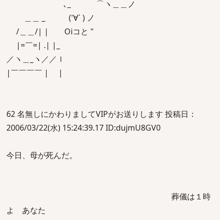
､_ ⌒ヽ＿＿ノ
＿＿ _ ('∀` ) ノ
/＿＿/| | Oiコと "
|=￣=| .| |_
／ヽ＿_ヽ／／ｌ
|￣￣￣￣ | |
62 名無しにかわりましてVIPがお送りします 投稿日：
2006/03/22(水) 15:24:39.17 ID:dujmU8GV0
今日、母が死んだ。
葬儀は１時
よ あなた