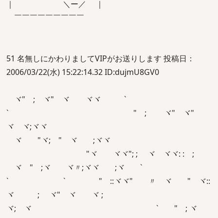
｜ ＼ー／ ｜
￣￣￣￣￣￣￣￣￣
51 名無しにかわりましてVIPがお送りします 投稿日：
2006/03/22(水) 15:22:14.32 ID:dujmU8GV0
ヾ" ;ゞヾ"ゞヾ ゞヾヾ `
` "ゞ; ゞヾ" ヾ"
ヾゞヾ;ヾヾ
ゞヾ "ヾ;ゞ"ゞヾ ゞ;ヾヾ
"ヾ ゞヾヾ"; ; ゞヾ ヾヾ: :ゞ;
ヾゞ"ゞ;ヾ ゞヾ〃;ヾヾ ゞ;ヾ `
` ` "ゞ::ヾヾ"ゞ 〃ゞヾ ゞ"ゞヾ::
ヾ ゞ; ゞヾ"ゞヾ ゞヾ ;
ヾ;ゞヾ ` "ゞ; ヾ