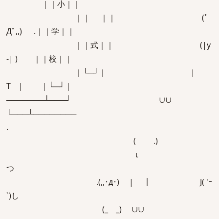
｜｜小｜｜
｜｜ ｜｜ (ﾟ
Дﾟ,,) .｜｜学｜｜
｜｜式｜｜ (|у
-| ) ｜｜校｜｜
｜└─┘｜ |
T | ｜└─┘｜
───────┴───┘ ∪∪
└───┴────────
.
( .)
ι
つ
.(,,･д･) | ｜ J( 'ｰ
`)し
(_ _) ∪∪