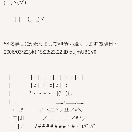
( )ヽ('∀`)
|｜ (_ _)ヾ
58 名無しにかわりましてVIPがお送りします 投稿日：
2006/03/22(水) 15:23:23.22 ID:dujmU8GV0
| | .::| .::| .::| .::| .::| .::| .::|
| | .::| .::| .::| .::| .::|
| '〜 〜〜〜 J('ｰ` )し
| ,-､ ＿_.(＿＿)＿_
(⌒;ｸ･―――／ ヽ二ヽ／旦 ／#＼
|￣|.H'| ／＿＿＿＿＿／# *／
|＿|／ / # # # # # # # ヽ# ／ ﾓｿﾞﾓｿﾞ