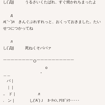
し(`Д)J うるさいくたばれ、すぐ焼かれちまったよ
д
л( 'ｰ`)л きんぐぶれすれっと、おくっておきました。たい
せつにつかってね
л
し(`Д)J 死ねくそババァ
￣￣￣￣￣￣￣￣○￣￣￣￣￣￣￣￣￣￣
o
＿＿ ﾟ
バ |
｜ |
.. ド | л
. ン | し('A`)Ｊ ｶｰﾁｬﾝ､ｱﾘｶﾞﾄｳ･････