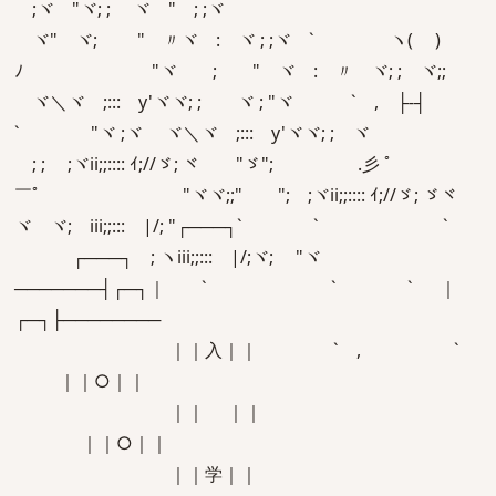
;ヾゞ"ヾ; ; ゞヾ "ゞ; ;ヾ
ゞヾ"ゞヾ; ゞゞ"ゞ〃ヾ :ゞヾ ; ;ヾ ` ヽ( )
ﾉ "ヾゞ ;ゞ "ゞヾ :ゞ〃ゞヾ; ;ゞヾ;;
ヾ＼ヾゞ;::: y'ヾヾ; ;ゞ ヾ ; "ヾ ` , ├‐┤
` "ヾ ;ヾ ヾ＼ヾゞ;::: y'ヾヾ; ;ゞヾ
ゞ; ; ゞ;ヾii;;:::: ｲ;//ゞ; ヾ "ゞ"; .彡 ﾟ
￣ﾟ "ヾヾ;;" ゞ";ゞ;ヾii;;:::: ｲ;//ゞ; ゞヾ
ヾ ヾ;ゞiii;;::: |/; "┌───┐` ` `
┌───┐ゞ; ヽiii;;::: |/;ヾ;ゞ "ヾ
───────┤┌─┐｜ ` ` ` ｜
┌─┐├────────
｜｜入｜｜ ` , `
｜｜○｜｜
｜｜ ｜｜
｜｜○｜｜
｜｜学｜｜