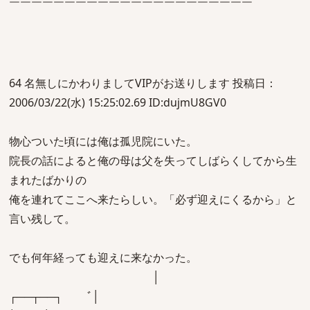
￣￣￣￣￣￣￣￣￣￣￣￣￣￣￣￣￣￣￣￣￣￣
64 名無しにかわりましてVIPがお送りします 投稿日：
2006/03/22(水) 15:25:02.69 ID:dujmU8GV0
物心ついた頃には俺は孤児院にいた。
院長の話によると俺の母は父を失ってしばらくしてから生
まれたばかりの
俺を連れてここへ来たらしい。「必ず迎えにくるから」と
言い残して。
でも何年経っても迎えに来なかった。
│
┌──┬──┐ ﾞ│