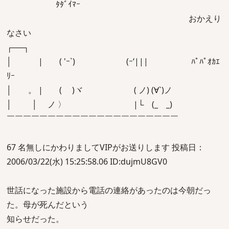
ﾀﾀﾞｲﾏｰ
おかえり
なさい
┌──┐
│ | ( 'ｰ`) (ｰ‘||| ﾊﾟﾊﾟｵｶｴ
ﾘｰ
│ 。 | ( )ヾ ( ノ) (∀`)ノ
│ │ ノ 〉 |└ (_ _)
￣￣￣￣￣￣￣￣￣￣￣￣￣￣￣￣￣￣￣￣￣
67 名無しにかわりましてVIPがお送りします 投稿日：
2006/03/22(水) 15:25:58.06 ID:dujmU8GV0
世話になった施設から電話の連絡があったのは今朝だっ
た。母が死んだという
知らせだった。