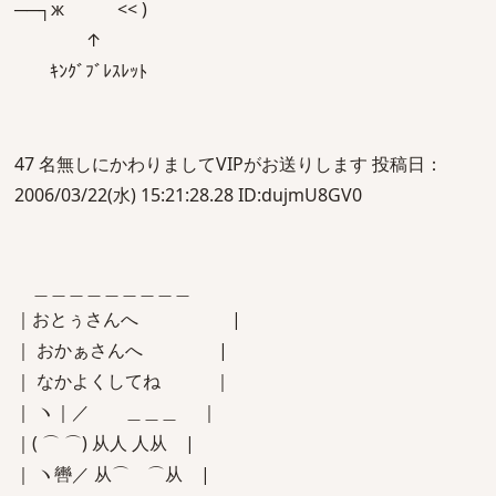
──┐ж << )
↑
ｷﾝｸﾞﾌﾞﾚｽﾚｯﾄ
47 名無しにかわりましてVIPがお送りします 投稿日：
2006/03/22(水) 15:21:28.28 ID:dujmU8GV0
＿＿＿＿＿＿＿＿＿
｜おとぅさんへ |
｜ おかぁさんへ |
｜ なかよくしてね ｜
｜ ヽ｜／ ＿＿＿ ｜
｜( ⌒ ⌒) 从人 人从 |
｜ ヽ轡／ 从⌒ ⌒从 |