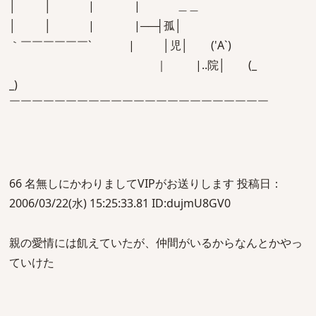
│ │ | | ＿＿
│ │ | |──┤孤│
｀￣￣￣￣￣￣` | │児│ ('A`)
｜ |..院│ (_
_)
￣￣￣￣￣￣￣￣￣￣￣￣￣￣￣￣￣￣￣￣￣￣￣
66 名無しにかわりましてVIPがお送りします 投稿日：
2006/03/22(水) 15:25:33.81 ID:dujmU8GV0
親の愛情には飢えていたが、仲間がいるからなんとかやっ
ていけた