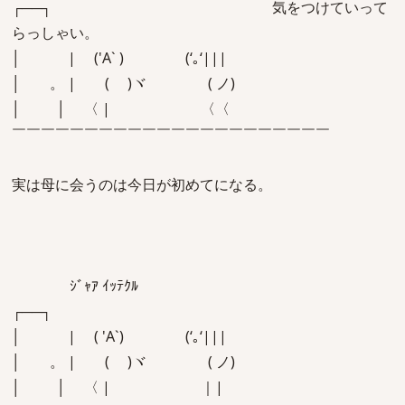
┌──┐ 気をつけていって
らっしゃい。
│ | ('A` ) (‘｡‘|||
│ 。 | ( )ヾ ( ノ)
│ │ 〈 | 〈〈
￣￣￣￣￣￣￣￣￣￣￣￣￣￣￣￣￣￣￣￣￣￣
実は母に会うのは今日が初めてになる。
ｼﾞｬｱ ｲｯﾃｸﾙ
┌──┐
│ | ( 'A`) (‘｡‘|||
│ 。 | ( )ヾ ( ノ)
│ │ 〈 | ｜|