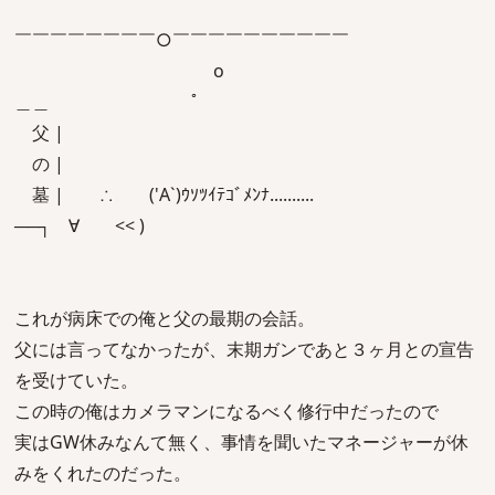
￣￣￣￣￣￣￣￣○￣￣￣￣￣￣￣￣￣￣
o
＿＿ ﾟ
父 |
の |
墓 | ∴ ('A`)ｳｿﾂｲﾃｺﾞﾒﾝﾅ..........
──┐ ∀ << )
これが病床での俺と父の最期の会話。
父には言ってなかったが、末期ガンであと３ヶ月との宣告
を受けていた。
この時の俺はカメラマンになるべく修行中だったので
実はGW休みなんて無く、事情を聞いたマネージャーが休
みをくれたのだった。