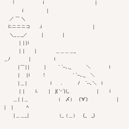
! i |
i |
／ ￣ ＼
lﾆニニニコ .i |
＼_＿_／ | |
| ||i
| | | ＿＿＿＿_
＿/ | i
|￣|| | ｀`‐-､._ ＼ i
| |i ! ｀`‐-､._ ＼
|＿| i . / `‐-､＼ i
| | i. | J( 'ｰ`)し | i
＿| |＿ （ 〆） ('∀`) |
| | ^
|＿＿_| （_（＿） (_ _)