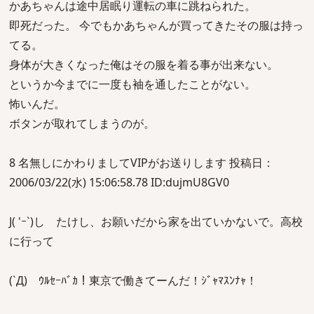
かあちゃんは途中居眠り運転の車に跳ねられた。
即死だった。 今でもかあちゃんが買ってきたその服は持っ
てる。
身体が大きくなった俺はその服を着る事が出来ない。
というか今までに一度も袖を通したことがない。
怖いんだ。
ボタンが取れてしまうのが。
8 名無しにかわりましてVIPがお送りします 投稿日：
2006/03/22(水) 15:06:58.78 ID:dujmU8GV0
J( 'ｰ`)し たけし、お願いだから家を出ていかないで。高校
に行って
(`Д) ｳﾙｾｰﾊﾞｶ！東京で働きてーんだ！ｼﾞｬﾏｽﾝﾅｬ！