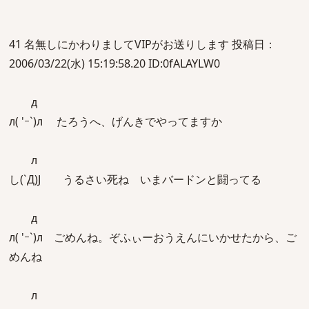
41 名無しにかわりましてVIPがお送りします 投稿日：
2006/03/22(水) 15:19:58.20 ID:0fALAYLW0
д
л( 'ｰ`)л たろうへ、げんきでやってますか
л
し(`Д)J うるさい死ね いまバードンと闘ってる
д
л( 'ｰ`)л ごめんね。ぞふぃーおうえんにいかせたから、ご
めんね
л