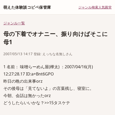
萌えた体験談コピペ保管庫
ジャンル
検索
人気
殿堂
ジャンル一覧
母の下着でオナニー、振り向けばそこに
母1
2007/05/13 14:17 登録: えっちな名無しさん
1 名前： 味噌らーめん屋(樺太) ：2007/04/16(月)
12:27:28.17 ID:a+Bnt6GPO
昨日の晩の出来事orz
その後母は「見てないよ」の言葉残し、寝室に。
今朝、会話は無かったorz
どうしたらいいかな？>>15タスケテ