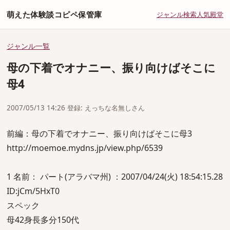
萌えた体験談コピペ保管庫
ジャンル
検索
人気
殿堂
ジャンル一覧
母の下着でオナニー、振り向けばそこに
母4
2007/05/13 14:26 登録: えっちな名無しさん
前編：母の下着でオナニー、振り向けばそこに母3
http://moemoe.mydns.jp/view.php/6539
1 名前： パート(アラバマ州) ：2007/04/24(火) 18:54:15.28
ID:jCm/5HxT0
スペック
母42身長多分150代