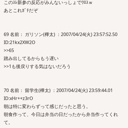
このｽﾚ新参の反応がみんないっしょでﾜﾛｽｗ
あとこれｶﾞﾁだぞ
69 名前： ガリソン(樺太) ：2007/04/24(火) 23:57:52.50
ID:21kx2XW2O
>>65
踏み出してるからもう遅い
>>1も後戻りする気はないだろう
70 名前： 留学生(樺太) ：2007/04/24(火) 23:59:44.01
ID:xHr++z3rO
朝は特に変わらずって感じだったと思う。
朝食作って、今日は弁当の日だったから弁当作ってくれ
て。