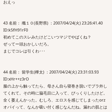
おえっ
43 名前： 殲１０(長野県) ：2007/04/24(火) 23:26:41.40
ID:k5fH91rF0
初めてこのスレみたけどこいつマジでやばくね？
ぜってー頭おかしいだろ。
まじでコレは引くわ･･･
44 名前： 留学生(樺太) ：2007/04/24(火) 23:31:03.93
ID:xHr++z3rO
服の上から触ってたら、母さん自ら寝巻き脱いでブラ外し
てくれて。その時に脇毛目に入って、びっくりしたけど。
全く萎えんかった。むしろ、エロスを感じてしまったorz
オパイって、なんか吸い付く感じなんだね。漏れの肌とは