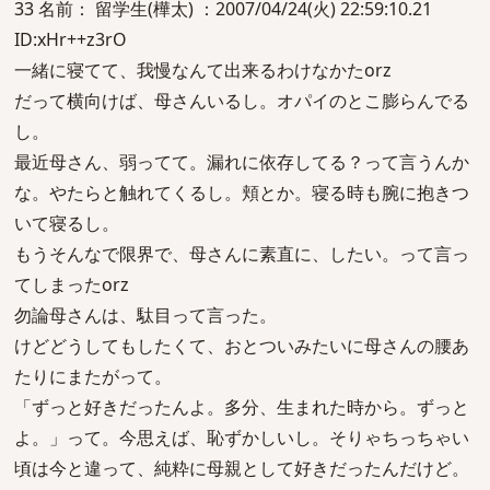
33 名前： 留学生(樺太) ：2007/04/24(火) 22:59:10.21
ID:xHr++z3rO
一緒に寝てて、我慢なんて出来るわけなかたorz
だって横向けば、母さんいるし。オパイのとこ膨らんでる
し。
最近母さん、弱ってて。漏れに依存してる？って言うんか
な。やたらと触れてくるし。頬とか。寝る時も腕に抱きつ
いて寝るし。
もうそんなで限界で、母さんに素直に、したい。って言っ
てしまったorz
勿論母さんは、駄目って言った。
けどどうしてもしたくて、おとついみたいに母さんの腰あ
たりにまたがって。
「ずっと好きだったんよ。多分、生まれた時から。ずっと
よ。」って。今思えば、恥ずかしいし。そりゃちっちゃい
頃は今と違って、純粋に母親として好きだったんだけど。