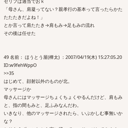
セリフは適当でおｋ
「母さん、肩凝ってない？親孝行の基本って言ったらかた
たたたきだよね！」
とか言って肩たたき→肩もみ→足もみの流れ
その後は任せた
49 名前： ほうとう屋(樺太) ：2007/04/19(木) 15:27:05.20
ID:w9fehWppO
>>35
はじめて、顔射以外のものが北。
マッサージか
母さんにはマッサージちょくちょくやるんだけど、肩もみ
と、指の間もみと、足ふみなんだわ。
いきなり、他のマッサージされたら、いぶかしむ事無いか
な？