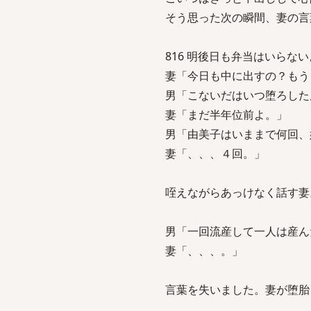
そう思った次の瞬間、妻の言
816 明後日も弁当はいらないよ sag
妻「今日も中に出すの？も
男「こないだはいつ堕ろした
妻「まだ半年位前よ。」
男「由美子はいままで何回、
妻「、、、４回。」
咥えながらあっけなく話す妻
男「一回流産して一人は産ん
妻「、、、。」
言葉を失いました。妻が堕胎