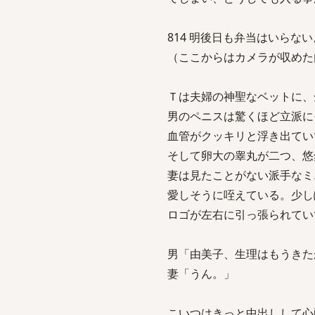
814 明後日も弁当はいらないよ sag
（ここからはカメラが収めた
Ｔは夫婦の神聖なベットに、
男のペニスは驚くほど立派に
血管がクッキリと浮き出てい
そして卵大の睾丸が二つ、悠
妻は見たことがない派手なミ
愛しそうに咥えている。少し
ロゴが左右に引っ張られてい
男「由美子、生理はもうきた
妻「うん。」
こいつはきっと中出しして心