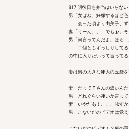
817 明後日も弁当はいらないよ sag
男「女はね、妊娠するほど色
会った頃より由美子、ずい
妻「うーん、、、でもぉ。そ
男「何言ってんだよ。ほら、
二個ともずっしりしてるだ
の中に入りたいって言って
妻は男の大きな卵大の玉袋を
妻「だってＴさんの濃いん
男「どれぐらい凄いか言って
妻「いやだあ！、、、恥ずか
男「こないだのビデオは覚え
こないだのビデオ！？何の事