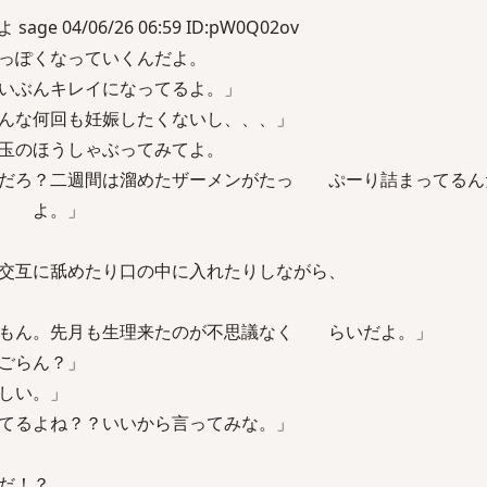
e 04/06/26 06:59 ID:pW0Q02ov
っぽくなっていくんだよ。
ぶんキレイになってるよ。」
んな何回も妊娠したくないし、、、」
玉のほうしゃぶってみてよ。
ろ？二週間は溜めたザーメンがたっ ぷーり詰まってるん
る よ。」
交互に舐めたり口の中に入れたりしながら、
だもん。先月も生理来たのが不思議なく らいだよ。」
ごらん？」
しい。」
てるよね？？いいから言ってみな。」
だ！？