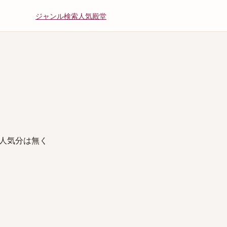
ジャンル
検索
人気
殿堂
人気分は無く