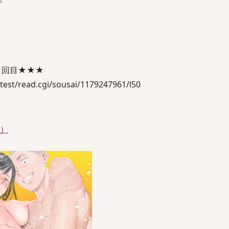
1回目★★★
test/read.cgi/sousai/1179247961/l50
件）