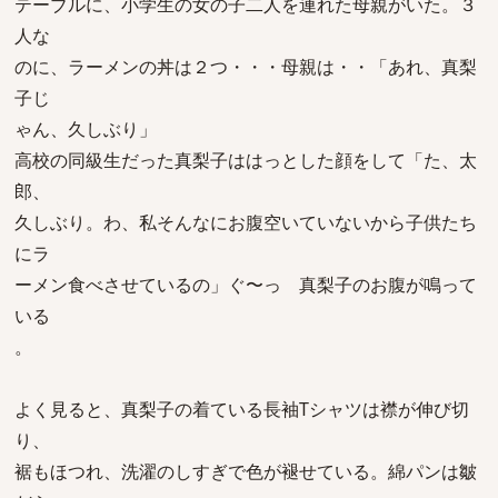
テーブルに、小学生の女の子二人を連れた母親がいた。３
人な
のに、ラーメンの丼は２つ・・・母親は・・「あれ、真梨
子じ
ゃん、久しぶり」
高校の同級生だった真梨子ははっとした顔をして「た、太
郎、
久しぶり。わ、私そんなにお腹空いていないから子供たち
にラ
ーメン食べさせているの」ぐ〜っ 真梨子のお腹が鳴って
いる
。
よく見ると、真梨子の着ている長袖Tシャツは襟が伸び切
り、
裾もほつれ、洗濯のしすぎで色が褪せている。綿パンは皺