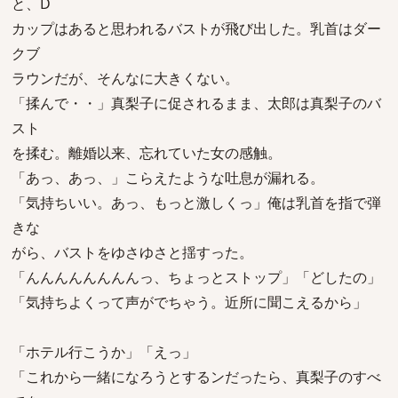
と、D
カップはあると思われるバストが飛び出した。乳首はダー
クブ
ラウンだが、そんなに大きくない。
「揉んで・・」真梨子に促されるまま、太郎は真梨子のバ
スト
を揉む。離婚以来、忘れていた女の感触。
「あっ、あっ、」こらえたような吐息が漏れる。
「気持ちいい。あっ、もっと激しくっ」俺は乳首を指で弾
きな
がら、バストをゆさゆさと揺すった。
「んんんんんんんんっ、ちょっとストップ」「どしたの」
「気持ちよくって声がでちゃう。近所に聞こえるから」
「ホテル行こうか」「えっ」
「これから一緒になろうとするンだったら、真梨子のすべ