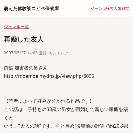
萌えた体験談コピペ保管庫
ジャンル
検索
人気
殿堂
ジャンル一覧
再婚した友人
2007/05/27 14:03 登録: ちントレア
前編:加害者の奥さん
http://moemoe.mydns.jp/view.php/6095
【読者によって好みが分かれる作品です】
この話は、子持ちの33歳の男女が再婚して新しい家庭を築
くと
いう、"大人の話"です。割と長め(投稿前の計算で約20k字)