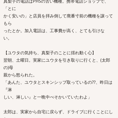
真梨子の電話はPHSの古い機種。携帯電話ショップで、
「とに
かく安いの」と店員を拝み倒して廃番寸前の機種を譲って
もら
ったとか。加入電話は、工事費が高く、とても引けな
い。
【ユウタの気持ち、真梨子のことに揺れ動く心】
翌朝、土曜日。実家にユウタを引き取りに行くと、(太郎
の)母
親から怒られた。
「あんた、ユウタとスキンシップ取っているの??、昨日は
『淋
しい、淋しい』と一晩中べそかいていたわよ」
太郎は、実家から自宅に戻らず、ドライブに行くことにし