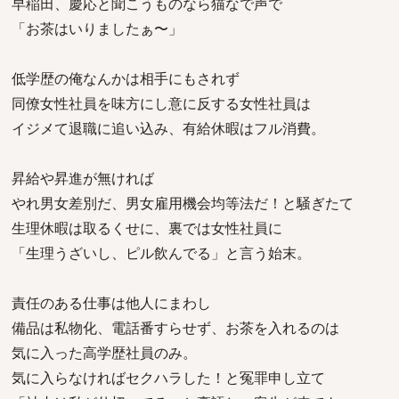
早稲田、慶応と聞こうものなら猫なで声で
「お茶はいりましたぁ〜」
低学歴の俺なんかは相手にもされず
同僚女性社員を味方にし意に反する女性社員は
イジメて退職に追い込み、有給休暇はフル消費。
昇給や昇進が無ければ
やれ男女差別だ、男女雇用機会均等法だ！と騒ぎたて
生理休暇は取るくせに、裏では女性社員に
「生理うざいし、ピル飲んでる」と言う始末。
責任のある仕事は他人にまわし
備品は私物化、電話番すらせず、お茶を入れるのは
気に入った高学歴社員のみ。
気に入らなければセクハラした！と冤罪申し立て