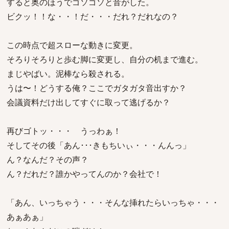
すると奥のほうでゴソゴソと音がした。
ビクッ！！な・・！だ・・・だれ？だれなの？
この時点で超スローな動きに変更。
そろりそろりと歩む脚に変更し、自分の机まで進む。
まじやばい。泥棒なら殺される。
うは〜！どうする俺？ここでガタガタ音出すか？
会議資料だけ出してすぐに取って逃げるか？
再びゴトッ・・・ うっわぁ！
そしてその後「あん･･･きもちいぃ・・・んんっ」
ん？なんだ？その声？
ん？だれだ？誰かやってんのか？会社で！
「あん、いっちゃう・・・そんな挿れたらいっちゃ・・・
あぁあぁ」