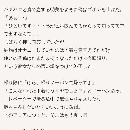
ハァハァと肩で息する明美をよそに俺はズボンを上げた。
「あぁ･･･」
「ひどいです・・・私がピル飲んでるからって知ってて中
で出すなんて！」
しばらく押し問答していたが
結局はオナニーしていたのは下着を着替えてただけ。
俺との関係はたまたまそうなっただけで今回限り。
という彼女なりの言い訳をつけて終了した。
帰り際に「ほら、帰りノーパンで帰ってよ」
「こんな汚れた下着じゃイヤでしょ？」とノーパン命令。
エレベーターで帰る途中で無理やりキスしたり
胸をもみしだいたりいいように蹂躙。
下のフロアにつくと、そこはもう真っ暗。