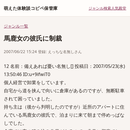
萌えた体験談コピペ保管庫
ジャンル
検索
人気
殿堂
ジャンル一覧
馬鹿女の彼氏に制裁
2007/06/22 15:24 登録: えっちな名無しさん
12 名前：備えあれば憂い名無し[] 投稿日：2007/05/23(水)
13:50:46 ID:u+9ifwiT0
個人経営で卸業をしています。
自宅から道を挟んで向いに倉庫があるのですが、無断駐車
されて困っていました。
持ち主は（後から判明したのですが）近所のアパートに住
んでいる馬鹿女の彼氏で、泊まりに来て朝まで停めっぱな
しでした。