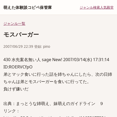
萌えた体験談コピペ保管庫
ジャンル
検索
人気
殿堂
ジャンル一覧
モスバーガー
2007/06/29 22:39 登録: pino
430 水先案名無い人 sage New! 2007/03/14(水) 17:31:14
ID:ROERVCfpO
弟とマック食いに行った話を姉ちゃんにしたら、次の日姉
ちゃんは弟とモスバーガーを食いに行ってた。
負けず嫌いだ
出典：まっとうな姉萌え、妹萌えのガイドライン ９
リンク：