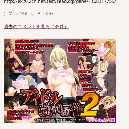
http://ex20.2ch.net/test/read.cgi/gline/1168317759/
(・∀・): 149 | (・Ａ・): 47
過去のコメントを見る（35件）