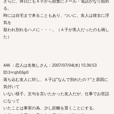
さらに、休日にもＡ子から頻繁にメール・電話がなり始め
る。
時には自宅まで来ることもあり、ついに、友人は彼女に浮
気を
疑われ別れるハメに・・・。（Ａ子が美人だったのも禍し
た）
446 ：恋人は名無しさん：2007/07/04(水) 15:36:53
ID:I+rqhE6p0
落ち込む友人に対し、Ａ子は”なんで別れたの？”と原因に
気付いて
いない様子。文句を言いたかった友人だが、仕事でお世話
になって
いたことは事実の為、少し距離を置くことにする。