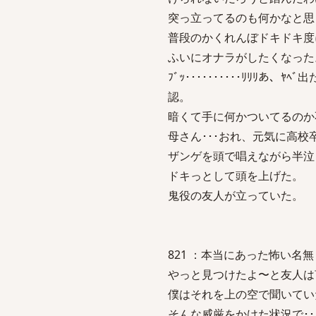
突っ立ってるのも何かなと思
普段のかくれんぼドキドキ度
ふいにオナラがしたくなった
ﾌﾞｯ･･････････ﾘﾘ
認。
暗くて手に何かついてるのか
母さん･･･おれ、元気に高校卒
ザンゲを頭で唱えながら半泣
ドキっとして頭を上げた。
鬼役の友人が立っていた。
821 ：本当にあった怖い名無し：2007
やっと見つけたよ〜と友人は
僕はそれを上の空で聞いてい
そんな威厳をかけた状況で･