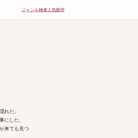
ジャンル
検索
人気
殿堂
隠れた。
事にした。
が来ても見つ