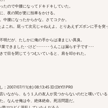
ったので中腰になってドキドキしていた。
に、夜の闇が更に拍車をかける。
。中腰になったからかな。さてコクか。
ﾘあ、ﾔﾍﾞ出たよこれ。屁って次元じゃねえよ。とりあえずズボンに手を
不明だが、たしかに俺の手からは凄まじい異臭。
業できました･･けど･･･････うんこは漏らす子です･･･
きで目を閉じてうつむいていると、肩を叩かれた。
/07/11(水) 08:13:45 ID:I3tYI1PR0
言いながら、もう１人の友人が見つからないのだと嘆いている
た。なんせ俺は今、絶体絶命。死活問題だ。
･･僕はひどく混乱していたんだろう