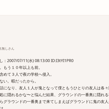
庫
ちな名無しさん
/07/11(水) 08:13:00 ID:I3tYI1PR0
。もう１０年以上も前。
含めて３人で夜の学校へ侵入。
ない。暇だったから。
話になり、友人１人が鬼となって僕ともうひとりの友人は各々
処に隠れるかな〜と悩んだ結果、グラウンドの一番奥に隠れる
らグラウンドの一番奥まで来てしまえばグラウンドに鬼の友人
け。