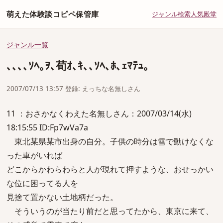
萌えた体験談コピペ保管庫
ジャンル
検索
人気
殿堂
ジャンル一覧
､､､､ｿﾍ｡ｦ､荀ｵ､ｷ､､ｿﾍ､ﾎ､ｪﾏﾃｭ｡
2007/07/13 13:57 登録: えっちな名無しさん
11 ：おさかなくわえた名無しさん：2007/03/14(水)
18:15:55 ID:Fp7wVa7a
東北某県某市出身の自分。子供の時分は雪で動けなくな
った車がいれば
どこからかわらわらと人が現れて押すような、おせっかい
な位に困ってる人を
見捨て置かない土地柄だった。
そういうのが当たり前だと思ってたから、東京に来て、