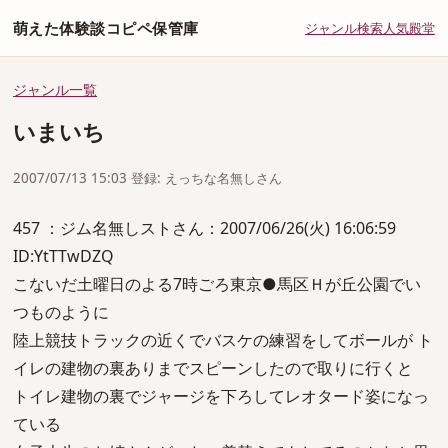
萌えた体験談コピペ保管庫
ジャンル
検索
人気
殿堂
ジャンル一覧
いまいち
2007/07/13 15:03 登録: えっちな名無しさん
457 ：ジム名無しストさん：2007/06/26(火) 16:06:59
ID:YtTTwDZQ
こないだ土曜日のよる7時ごろ東京●馬区Ｈが丘公園でい
つものように
陸上競技トラックの近くでバスケの練習をしてボールが ト
イレの建物の裏ありまでスピーンしたので取りに行くと
トイレ建物の裏でジャージを下ろしてレオタード姿になっ
ている