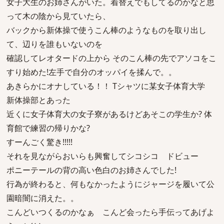
女子大生のお姉さんがいた。着替えでもしてるのかなと思
って木の陰から見ていたら、
バックから新体操で使うこん棒のようなものを取り出し
て、辺りを誰もいないのを
確認してレオタードの上から そのこん棒の先でアソコをこ
すり始めた!左手で自分のオッパイを揉んで。。
あきらかにオナしている！！ Tシャツに某女子体育大学
新体操部とあった
近くに女子体育大の女子寮があるけどあそこの学生か? 体
育館で練習の帰りかな?
すーんごく驚き!!!!!
それを見ながらおいらも興奮してシコシコ ドビュー
ポニーテールの背の高い色白のお姉さんでした!
行為が終わると、何もなかったようにジャージを履いて公
園暗闇に消えた。。
こんどいつくるのかなぁ こんど会ったら手伝ってあげよ