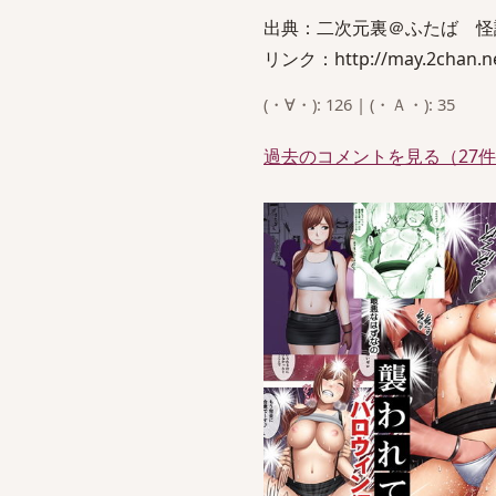
出典：二次元裏＠ふたば 怪
リンク：http://may.2chan.ne
(・∀・): 126 | (・Ａ・): 35
過去のコメントを見る（27