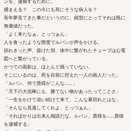
ンを、逮捕するために。
捕まえる？ この今にも死にそうな病人を？
長年夢見てきた事だというのに、銭型にとってそれは既に
無価値だった。
「よく来たなぁ、とっつぁん」
人を食ったような態度でルパンが声をかける。
掠れきった声、扱けた頬、体中に繋がれたチューブは心電
図へと繋がっている。
かつての面影は、ほとんど残っていない。
そこにいるのは、死を目前に控えた一人の病人だった。
「ルパン、何で貴様がこんな……」
「天下の大泥棒にも、勝てない物があったってことさ」
「一生をかけて追い続けて来て、こんな幕切れとはな」
「そんなら見逃してくれよ、とっつぁん」
「そればかりは出来ん相談だな。ルパン、貴様を……貴様
を逮捕する」