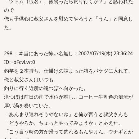
「ツトム（仮名）、飯食ったら釣り行くか？」と誘われた
ので
俺も子供心に叔父さんを慰めてやろうと「うん」と同意し
た。
298 ：本当にあった怖い名無し：2007/07/19(木) 23:36:24
ID:+oFcvLwt0
釣竿を２本持ち、仕掛けの詰まった箱をバケツに入れて、
俺と叔父さんはいつも
釣りに行く近所の滝つぼへ向かった。
滝つぼは前日の雨で水位が増し、コーヒー牛乳色の濁流が
厚い渦を巻いていた。
「あんまり連れそうやないね」と俺が言うと叔父さんも
「どうやろか、ちょっとやってみようか」と応えた。
「こう言う時の方が帰って釣れるもんやけん。ウナギとか