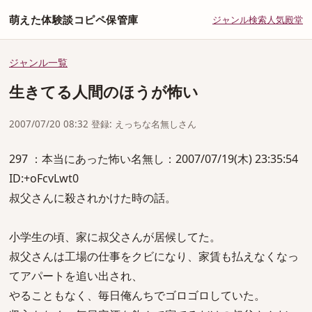
萌えた体験談コピペ保管庫
ジャンル
検索
人気
殿堂
ジャンル一覧
生きてる人間のほうが怖い
2007/07/20 08:32 登録: えっちな名無しさん
297 ：本当にあった怖い名無し：2007/07/19(木) 23:35:54
ID:+oFcvLwt0
叔父さんに殺されかけた時の話。
小学生の頃、家に叔父さんが居候してた。
叔父さんは工場の仕事をクビになり、家賃も払えなくなっ
てアパートを追い出され、
やることもなく、毎日俺んちでゴロゴロしていた。