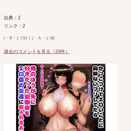
出典：2
リンク：2
(・∀・): 135 | (・Ａ・): 38
過去のコメントを見る（29件）