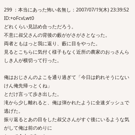
299 ：本当にあった怖い名無し：2007/07/19(木) 23:39:52
ID:+oFcvLwt0
どれくらい見詰め合っただろう。
不意に叔父さんの背後の藪ががさがさとなった。
両者ともはっと我に返り、藪に目をやった。
見るとこちらに気付く様子もなく近所の農家のおっさんら
しき人が横切って行った。
俺はおじさんのよこを通り過ぎて「今日は釣れそうにない
けん俺先帰っとくね」
とだけ言って歩き出した。
滝から少し離れると、俺は弾かれたように全速ダッシュで
逃げた。
振り返るとあの目をした叔父さんがすぐ後にいるような気
がして俺は前のめりに